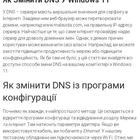
У DNS – сервери мають вирішальне значення для серфінгу в
Інтернеті. Завдяки ним веб-браузер може перетворювати
домени, наприклад www.malavida.com, на правильну IP-адресу
сервера. Найчастіше це те, що саме інтернет-провайдер надає
сервер для дозволу доменних імен. Однак, з деяких причин
користувач може визначити свої власні. Наприклад, ви можете
захотіти підвищити продуктивність мережі або підвищити
конфіденційність. Як би там не було, у цій статті ви знайдете всі
доступні способи зміни DNS на вашому комп’ютері з Windows
11.
Як змінити DNS із програми
конфігурації
Почнемо як завжди, з найпростішого методу. Це складається з
відкриття програми конфігурації та відвідування
розділу Мережа
та Інтернет
. Там натисніть параметри адаптера. Якщо ви
використовуєте кабель, ви побачите у
Ethernet
. У нашому
тестовому обладнанні ми підключаємося через Wi-Fi. Отже, ми