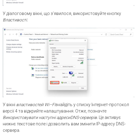
У діалоговому вікні, що з’явилося, використовуйте кнопку
Властивості.
У вікні
властивостей
Wi
–
Fi
знайдіть у списку Інтернет-протокол
версії 4 та відкрийте налаштування. Отже, позначте
Використовувати наступні адреси
DNS
-серверів.
Це активує
нижнє текстове поле і дозволить вам змінити IP-адресу DNS-
сервера.