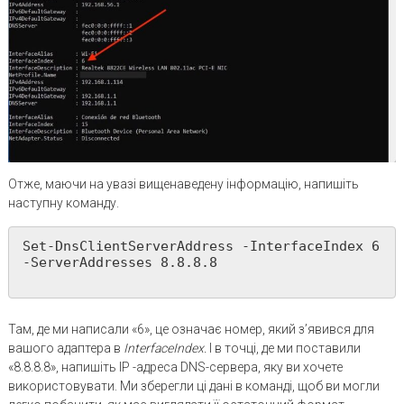
Отже, маючи на увазі вищенаведену інформацію, напишіть
наступну команду.
Set-DnsClientServerAddress -InterfaceIndex 6 
-ServerAddresses 8.8.8.8

Там, де ми написали «6», це означає номер, який з’явився для
вашого адаптера в
InterfaceIndex
.
І в точці, де ми поставили
«8.8.8.8», напишіть IP -адреса DNS-сервера, яку ви хочете
використовувати. Ми зберегли ці дані в команді, щоб ви могли