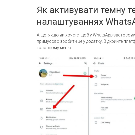
Як активувати темну т
налаштуваннях Whats
А що, якщо ви хочете, щоб у WhatsApp застосов
примусово зробити це у додатку. Відкрийте пла
головному меню.