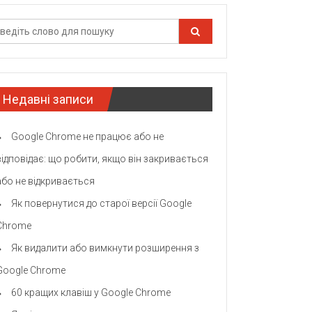
Недавні записи
Google Chrome не працює або не
відповідає: що робити, якщо він закривається
або не відкривається
Як повернутися до старої версії Google
Chrome
Як видалити або вимкнути розширення з
Google Chrome
60 кращих клавіш у Google Chrome