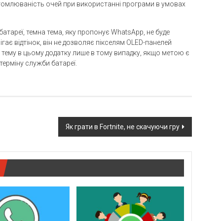
томлюваність очей при використанні програми в умовах
тареї, темна тема, яку пропонує WhatsApp, не буде
ає відтінок, він не дозволяє пікселям OLED-панелей
тему в цьому додатку лише в тому випадку, якщо метою є
терміну служби батареї.
Як грати в Fortnite, не скачуючи гру