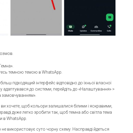
розмов.
Темна».
тесь темною темою в WhatsApp.
льш підходящий інтерфейс відповідно до їхньої власної
ву адаптувався до системи, перейдіть до «Налаштування» >
за замовчуванням».
 ви хочете, щоб кольори залишалися білими і яскравими,
равді дуже легко зробити так, щоб темна або світла тема
и в WhatsApp.
 не використовує суто чорну схему. Насправді йдеться