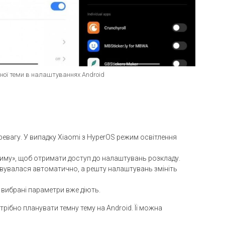
ної теми в налаштуваннях Android
ревагу. У випадку Xiaomi з HyperOS режим освітлення
иму», щоб отримати доступ до налаштувань розкладу.
тивувалася автоматично, а решту налаштувань змініть
 вибрані параметри вже діють.
трібно планувати темну тему на Android. Її можна