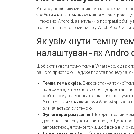
У цьому посібнику ми опишемо всі можливі спосо
зробити в налаштуваннях вашого пристрою, що 
інтерфейсі Android, а не тільки в програмі обмі
включення темної теми лише у WhatsApp. Читайте
Як увімкнути темну те
налаштуваннях Androi
Щоб активувати темну тему в WhatsApp, є два с
вашого пристрою. Це дуже проста процедура, яка
Темна тема скрізь
. Використання темної тем
програми адаптуються до неї. Це простий спос
мобільному телефоні як у власних інструмента
більшість з них, включаючи WhatsApp, налашт
визначається системою.
Функції програмування
. Ще один цікавий мо
дозволяє запланувати її активацію. Це не пр
автоматизація темної теми, щоб вона включал
Додаткові опції
. Деякі бренди включають роз