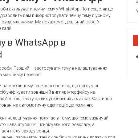
би активувати темну тему у WhatsApp. По-перше, як це
дозволить вам використовувати темну тему в усьому
ну повідомленнями. Ми покажемо ідеальний спосіб
 далі!
му в WhatsApp в
d
пособи. Перший — застосувати тему в налаштуваннях
 має низку переваг:
и на мобільному телефоні означає, що всі сумісні
іб уніфікувати зовнішній вигляд інтерфейсу на
х Android, так і у ваших улюблених додатках. Фактично
овані на автоматичну адаптацію до теми, яка
мент налаштування полягає в тому, що тема зазвичай
осто налаштування індивідуального розкладу, а
ася після заходу сонця.
ширені параметри, такі як вибір конкретних додатків для