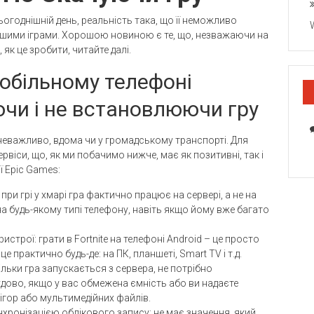
ьогоднішній день, реальність така, що її неможливо
 іншими іграми. Хорошою новиною є те, що, незважаючи на
, як це зробити, читайте далі.
 мобільному телефоні
ючи і не встановлюючи гру
е, неважливо, вдома чи у громадському транспорті. Для
рвіси, що, як ми побачимо нижче, має як позитивні, так і
ї Epic Games:
и грі у хмарі гра фактично працює на сервері, а не на
на будь-якому типі телефону, навіть якщо йому вже багато
строї: грати в Fortnite на телефоні Android – це просто
 практично будь-де: на ПК, планшеті, Smart TV і т.д.
ільки гра запускається з сервера, не потрібно
удово, якщо у вас обмежена ємність або ви надаєте
 ігор або мультимедійних файлів.
хронізацією облікового запису: не має значення, який