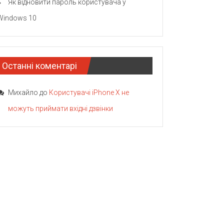
Як відновити пароль користувача у
Windows 10
Останні коментарі
Михайло
до
Користувачі iPhone X не
можуть приймати вхідні дзвінки