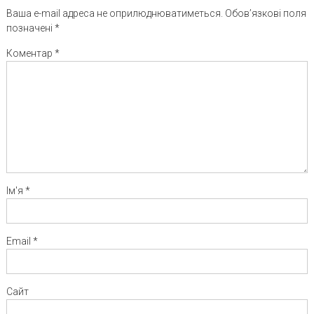
Ваша e-mail адреса не оприлюднюватиметься.
Обов’язкові поля
позначені
*
Коментар
*
Ім'я
*
Email
*
Сайт