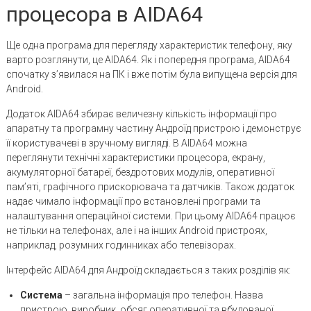
процесора в AIDA64
Ще одна програма для перегляду характеристик телефону, яку
варто розглянути, це AIDA64. Як і попередня програма, AIDA64
спочатку з’явилася на ПК і вже потім була випущена версія для
Android.
Додаток AIDA64 збирає величезну кількість інформації про
апаратну та програмну частину Андроїд пристрою і демонструє
її користувачеві в зручному вигляді. В AIDA64 можна
переглянути технічні характеристики процесора, екрану,
акумуляторної батареї, бездротових модулів, оперативної
пам’яті, графічного прискорювача та датчиків. Також додаток
надає чимало інформації про встановлені програми та
налаштування операційної системи. При цьому AIDA64 працює
не тільки на телефонах, але і на інших Android пристроях,
наприклад, розумних годинниках або телевізорах.
Інтерфейс AIDA64 для Андроїд складається з таких розділів як:
Система
– загальна інформація про телефон. Назва
пристрою, виробник, обсяг оперативної та вбудованої