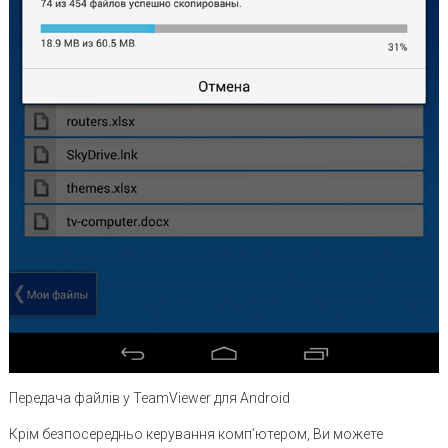
Передача файлів у TeamViewer для Android
Крім безпосередньо керування комп’ютером, Ви можете