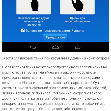
Жести для використання при керуванні віддаленим комп’ютером
Після встановлення необхідного програмного забезпечення на
комп’ютері, запустіть TeamViewer на вашому мобільному
пристрої та введіть ID, після чого натисніть кнопку «Віддалене
керування». На запит пароля вкажіть або пароль, який був
автоматично згенерований програмою на комп’ютері, або той,
який ви встановили при налаштуванні «неконтрольованого
доступу». Після з’єднання ви побачите спочатку інструкцію з
використання жестів на екрані пристрою, а потім робочий стіл
свого комп’ютера у себе на планшеті або на телефоні.