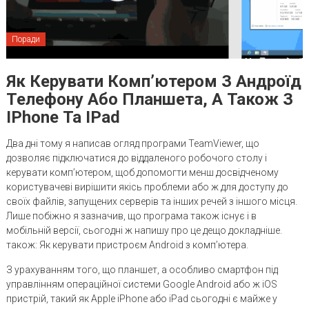
Поради
Як Керувати Комп’ютером З Андроїд
Телефону Або Планшета, А Також З
IPhone Та IPad
Два дні тому я написав огляд програми TeamViewer, що
дозволяє підключатися до віддаленого робочого столу і
керувати комп’ютером, щоб допомогти менш досвідченому
користувачеві вирішити якісь проблеми або ж для доступу до
своїх файлів, запущених серверів та інших речей з іншого місця.
Лише побіжно я зазначив, що програма також існує і в
мобільній версії, сьогодні ж напишу про це дещо докладніше.
також: Як керувати пристроєм Android з комп’ютера.
З урахуванням того, що планшет, а особливо смартфон під
управлінням операційної системи Google Android або ж iOS
пристрій, такий як Apple iPhone або iPad сьогодні є майже у