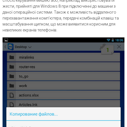
спосіб керування мишею або, наприклад, використовувати
жести, прийняті для Windows 8 при підключенні до машини з
даної операційної системи. Також є можливість віддаленого
перезавантаження комп’ютера, передачі комбінацій клавіш та
масштабування щипком, що може виявитися корисним для
невеликих екранів телефонів.