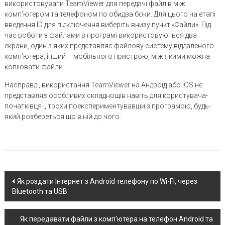
використовувати TeamViewer для передачі файлів між
комп’ютером та телефоном по обидва боки. Для цього на етапі
введення ID для підключення виберіть внизу пункт «Файли». Під
час роботи з файлами в програмі використовуються два
екрани, один з яких представляє файлову систему віддаленого
комп’ютера, інший – мобільного пристрою, між якими можна
копіювати файли.
Насправді, використання TeamViewer на Андроїд або iOS не
представляє особливих складнощів навіть для користувача-
початківця і, трохи поекспериментувавши з програмою, будь-
який розбереться що в ній до чого.
Post
Як роздати Інтернет з Android телефону по Wi-Fi, через
Bluetooth та USB
navigation
Як передавати файли з комп’ютера на телефон Android та