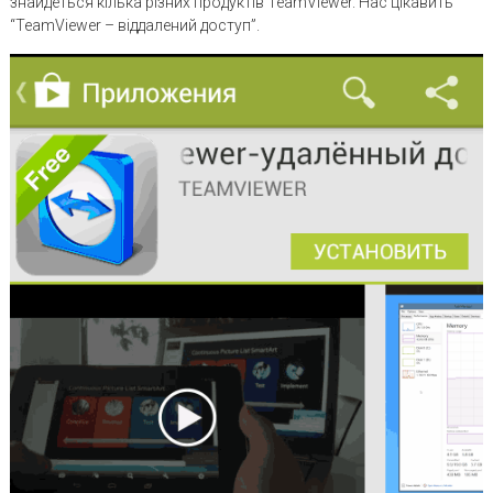
знайдеться кілька різних продуктів TeamViewer. Нас цікавить
“TeamViewer – віддалений доступ”.