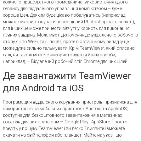
кожного працездатного громадянина, використання цього
девайсу для віддаленого управління комп’ютером – дуже
хороша ідея. Деяким буде цікаво побалуватись (наприклад,
можна використовувати повноцінний Photoshop на планшеті),
для інших це може принести відчутну користь для виконання
певних завдань. Можливе підключення до віддаленого робочого
столу як по Wi-Fi, так і по 3G, проте в останньому випадку це
може дуже сильно гальмувати. Крім TeamViewer, який описано
далі, ви також можете використовувати й інші засоби,
наприклад, — Віддалений робочий стіл Chrome для цих цілей.
Де завантажити TeamViewer
для Android та iOS
Програма для віддаленого керування пристроїв, призначена для
використання на мобільних пристроях Android та Apple iOS,
доступна для безкоштовного завантаження в магазинах
додатків для цих платформ — Google Play і AppStore. Просто
введіть у пошуку TeamViewer і ви легко її виявите і зможете
скачати на свій телефон або планшет. Майте на увазі, що