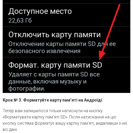
Крок № 3. Форматуйте карту пам’яті на Андроїді.
Тепер вам залишилося тільки натиснути на кнопку
«Форматувати картку пам’яті SD». Після натискання на цю
кнопку система форматує вашу картку пам’яті, видаливши з неї
всі дані.