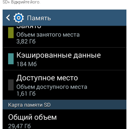
SD». Відкрийте його.