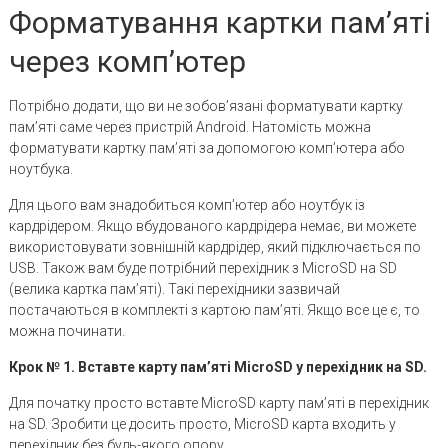
Форматування картки пам’яті
через комп’ютер
Потрібно додати, що ви не зобов’язані форматувати картку
пам’яті саме через пристрій Android. Натомість можна
форматувати картку пам’яті за допомогою комп’ютера або
ноутбука.
Для цього вам знадобиться комп’ютер або ноутбук із
кардрідером. Якщо вбудованого кардрідера немає, ви можете
використовувати зовнішній кардрідер, який підключається по
USB. Також вам буде потрібний перехідник з MicroSD на SD
(велика картка пам’яті). Такі перехідники зазвичай
постачаються в комплекті з картою пам’яті. Якщо все це є, то
можна починати.
Крок № 1. Вставте карту пам’яті MicroSD у перехідник на SD.
Для початку просто вставте MicroSD карту пам’яті в перехідник
на SD. Зробити це досить просто, MicroSD карта входить у
перехідник без будь-якого опору.