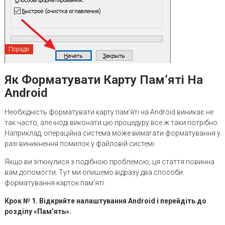
Поради
Як Форматувати Карту Пам’яті На
Android
Необхідність форматувати карту пам’яті на Android виникає не
так часто, але іноді виконати цю процедуру все ж таки потрібно.
Наприклад, операційна система може вимагати форматування у
разі виникнення помилок у файловій системі.
Якщо ви зіткнулися з подібною проблемою, ця стаття повинна
вам допомогти. Тут ми опишемо відразу два способи
форматування карток пам’яті.
Крок № 1. Відкрийте налаштування Android і перейдіть до
розділу «Пам’ять».