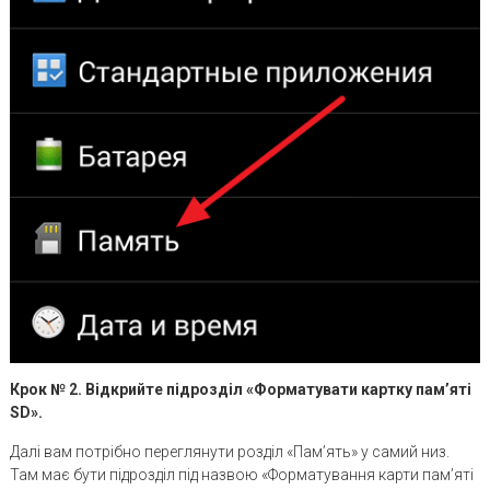
Крок № 2. Відкрийте підрозділ «Форматувати картку пам’яті
SD».
Далі вам потрібно переглянути розділ «Пам’ять» у самий низ.
Там має бути підрозділ під назвою «Форматування карти пам’яті