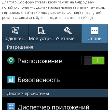
Для того щоб форматувати карту пам’яті на Андроїд вам
потрібно спочатку відкрити налаштування та знайти там розділ
під назвою «Пам’ять». Якщо у вас смартфон від Samsung, цей
розділ налаштувань буде знаходитися на вкладці «Опції».