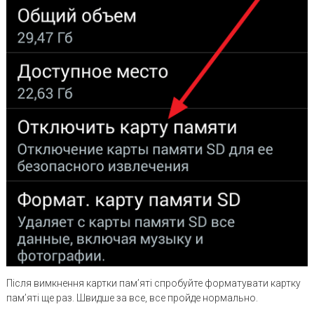
Після вимкнення картки пам’яті спробуйте форматувати картку
пам’яті ще раз. Швидше за все, все пройде нормально.