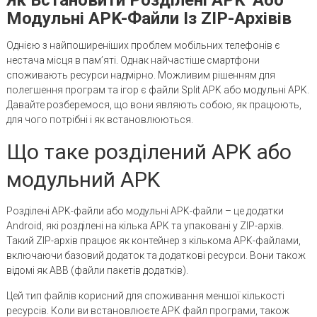
Модульні APK-Файли Із ZIP-Архівів
Однією з найпоширеніших проблем мобільних телефонів є
нестача місця в пам’яті. Однак найчастіше смартфони
споживають ресурси надмірно. Можливим рішенням для
полегшення програм та ігор є файли Split APK або модульні APK.
Давайте розберемося, що вони являють собою, як працюють,
для чого потрібні і як встановлюються.
Що таке розділений APK або
модульний APK
Розділені APK-файли або модульні APK-файли – це додатки
Android, які розділені на кілька APK та упаковані у ZIP-архів.
Такий ZIP-архів працює як контейнер з кількома APK-файлами,
включаючи базовий додаток та додаткові ресурси. Вони також
відомі як ABB (файли пакетів додатків).
Цей тип файлів корисний для споживання меншої кількості
ресурсів. Коли ви встановлюєте APK файл програми, також