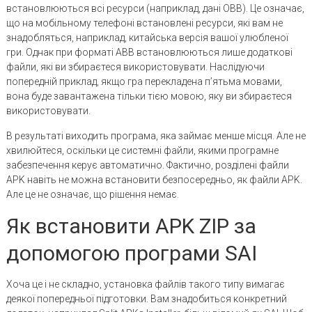
встановлюються всі ресурси (наприклад, дані OBB). Це означає,
що на мобільному телефоні встановлені ресурси, які вам не
знадобляться, наприклад, китайська версія вашої улюбленої
гри. Однак при форматі ABB встановлюються лише додаткові
файли, які ви збираєтеся використовувати. Наслідуючи
попередній приклад, якщо гра перекладена п’ятьма мовами,
вона буде завантажена тільки тією мовою, яку ви збираєтеся
використовувати.
В результаті виходить програма, яка займає менше місця. Але не
хвилюйтеся, оскільки це системні файли, якими програмне
забезпечення керує автоматично. Фактично, розділені файли
APK навіть не можна встановити безпосередньо, як файли APK.
Але це не означає, що рішення немає.
Як встановити APK ZIP за
допомогою програми SAI
Хоча це і не складно, установка файлів такого типу вимагає
деякої попередньої підготовки. Вам знадобиться конкретний