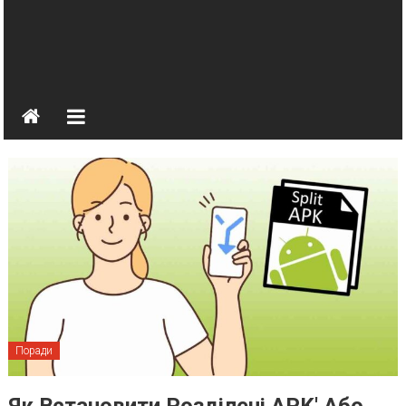
Поради
Як Встановити Розділені APK' Або