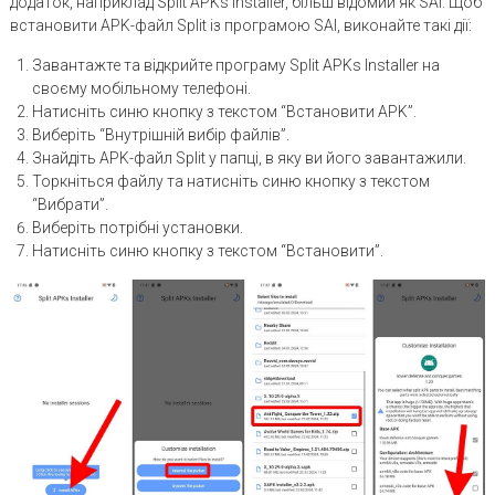
додаток, наприклад Split APKs Installer, більш відомий як SAI. Щоб
встановити APK-файл Split із програмою SAI, виконайте такі дії:
Завантажте та відкрийте програму Split APKs Installer на
своєму мобільному телефоні.
Натисніть синю кнопку з текстом “Встановити APK”.
Виберіть “Внутрішній вибір файлів”.
Знайдіть APK-файл Split у папці, в яку ви його завантажили.
Торкніться файлу та натисніть синю кнопку з текстом
“Вибрати”.
Виберіть потрібні установки.
Натисніть синю кнопку з текстом “Встановити”.