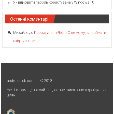
Як відновити пароль користувача у Windows 10
Останні коментарі
Михайло
до
Користувачі iPhone X не можуть приймати
вхідні дзвінки
androidclub.com.ua © 2018
Уся інформація на сайті надається виключно в довідкових
цілях.