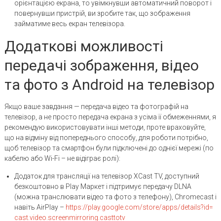
орієнтацією екрана, то увімкнувши автоматичний поворот і
повернувши пристрій, ви зробите так, що зображення
займатиме весь екран телевізора.
Додаткові можливості
передачі зображення, відео
та фото з Android на телевізор
Якщо ваше завдання — передача відео та фотографій на
телевізор, а не просто передача екрана з усіма її обмеженнями, я
рекомендую використовувати інші методи, проте враховуйте,
що на відміну від попереднього способу, для роботи потрібно,
щоб телевізор та смартфон були підключені до однієї мережі (по
кабелю або Wi-Fi – не відіграє ролі):
Додаток для трансляції на телевізор XCast TV, доступний
безкоштовно в Play Маркет і підтримує передачу DLNA
(можна транслювати відео та фото з телефону), Chromecast і
навіть AirPlay –
https://play.google.com/store/apps/details?id=
cast.video.screenmirroring.casttotv