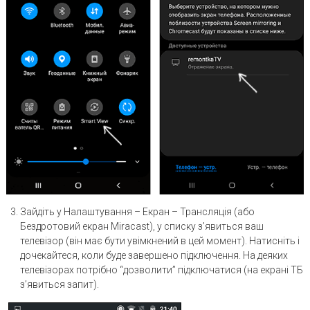
Зайдіть у Налаштування – Екран – Трансляція (або
Бездротовий екран Miracast), у списку з’явиться ваш
телевізор (він має бути увімкнений в цей момент). Натисніть і
дочекайтеся, коли буде завершено підключення. На деяких
телевізорах потрібно “дозволити” підключатися (на екрані ТБ
з’явиться запит).