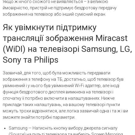
Якщо ж нічого схожого не виявляється – з великою
ймовірністю, пристрій не підтримує бездротову передачу
зображення на телевізор або інший сумісний екран.
Як увімкнути підтримку
трансляції зображення Miracast
(WiDI) на телевізорі Samsung, LG,
Sony та Philips
Зазвичай, для того, щоб була можливість передавати
зображення з телефону на ТБ, достатньо, щоб телевізор був
увімкнений і у нього був увімкнений Wi-Fi адаптер, але іноді
функція бездротового дисплея вимкнена на телевізорі і
спочатку її потрібно включити в налаштуваннях. Нижче
приклади таких налаштувань, на вашому телевізорі пункти
можуть трохи відрізнятися, але логіка зазвичай одна і та ж і ви
зможете знайти потрібні параметри.
Samsung — Натисніть кнопку вибору джерела сигналу
(Source) на пульті телевізора та виберіть Screen Mirroring.