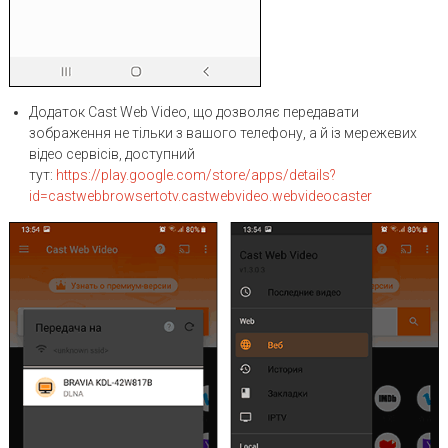
Додаток Cast Web Video, що дозволяє передавати
зображення не тільки з вашого телефону, а й із мережевих
відео сервісів, доступний
тут:
https://play.google.com/store/apps/details?
id=castwebbrowsertotv.castwebvideo.webvideocaster