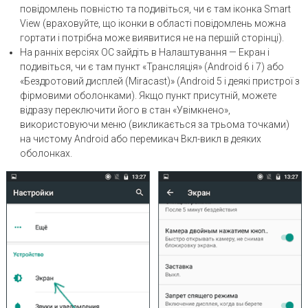
повідомлень повністю та подивіться, чи є там іконка Smart
View (враховуйте, що іконки в області повідомлень можна
гортати і потрібна може виявитися не на першій сторінці).
На ранніх версіях ОС зайдіть в Налаштування — Екран і
подивіться, чи є там пункт «Трансляція» (Android 6 і 7) або
«Бездротовий дисплей (Miracast)» (Android 5 і деякі пристрої з
фірмовими оболонками). Якщо пункт присутній, можете
відразу переключити його в стан «Увімкнено»,
використовуючи меню (викликається за трьома точками)
на чистому Android або перемикач Вкл-викл в деяких
оболонках.