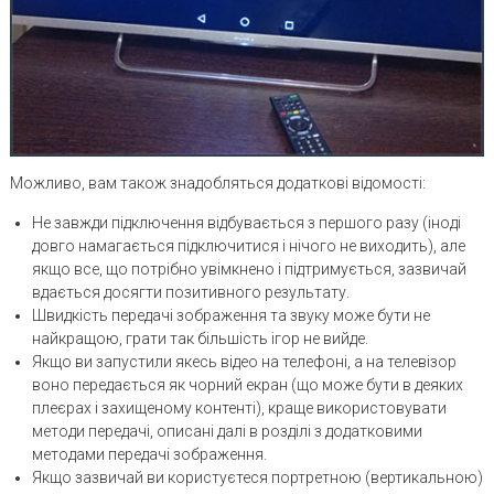
Можливо, вам також знадобляться додаткові відомості:
Не завжди підключення відбувається з першого разу (іноді
довго намагається підключитися і нічого не виходить), але
якщо все, що потрібно увімкнено і підтримується, зазвичай
вдається досягти позитивного результату.
Швидкість передачі зображення та звуку може бути не
найкращою, грати так більшість ігор не вийде.
Якщо ви запустили якесь відео на телефоні, а на телевізор
воно передається як чорний екран (що може бути в деяких
плеєрах і захищеному контенті), краще використовувати
методи передачі, описані далі в розділі з додатковими
методами передачі зображення.
Якщо зазвичай ви користуєтеся портретною (вертикальною)