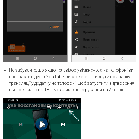
Не забувайте, що якщо телевізор увімкнено, а на телефоні ви
програєте відео в YouTube, ви можете натиснути по значку
трансляції у додатку на телефоні, щоб запустити відтворення
цього ж відео на ТВ з можливістю керування на Android.