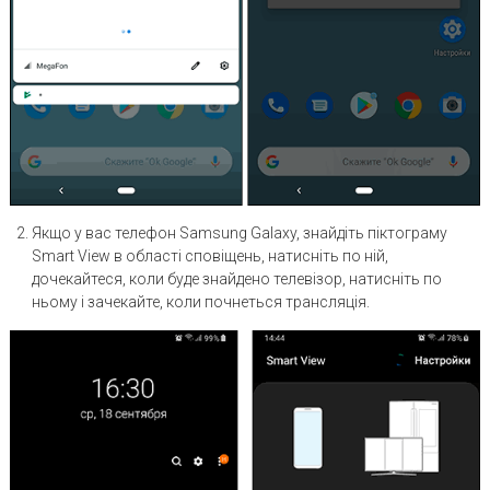
Якщо у вас телефон Samsung Galaxy, знайдіть піктограму
Smart View в області сповіщень, натисніть по ній,
дочекайтеся, коли буде знайдено телевізор, натисніть по
ньому і зачекайте, коли почнеться трансляція.