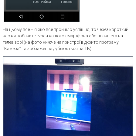
На цьому все – якщо все пройшло успішно, то через короткий
час ви побачите екран вашого смартфона або планшета на
телевізорі (на фото нижче на пристрої відкрито програму
“Камера” та зображення дублюється на ТБ).