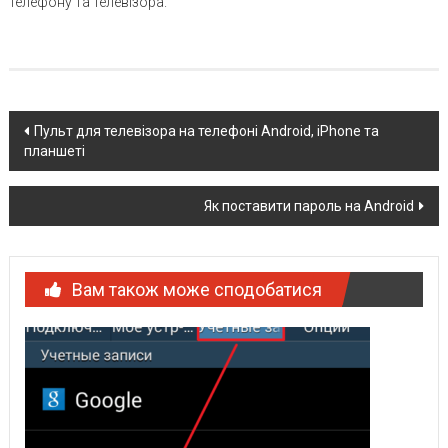
телефону та телевізора.
Post
Пульт для телевізора на телефоні Android, iPhone та
планшеті
navigation
Як поставити пароль на Android
Вам також може сподобатися