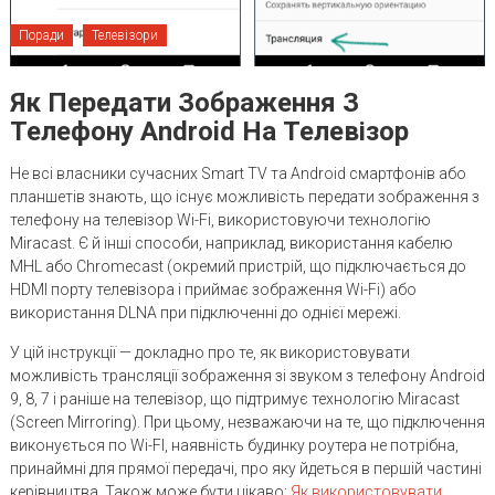
Поради
Телевізори
Як Передати Зображення З
Телефону Android На Телевізор
Не всі власники сучасних Smart TV та Android смартфонів або
планшетів знають, що існує можливість передати зображення з
телефону на телевізор Wi-Fi, використовуючи технологію
Miracast. Є й інші способи, наприклад, використання кабелю
MHL або Chromecast (окремий пристрій, що підключається до
HDMI порту телевізора і приймає зображення Wi-Fi) або
використання DLNA при підключенні до однієї мережі.
У цій інструкції — докладно про те, як використовувати
можливість трансляції зображення зі звуком з телефону Android
9, 8, 7 і раніше на телевізор, що підтримує технологію Miracast
(Screen Mirroring). При цьому, незважаючи на те, що підключення
виконується по Wi-FI, наявність будинку роутера не потрібна,
принаймні для прямої передачі, про яку йдеться в першій частині
керівництва. Також може бути цікаво:
Як використовувати