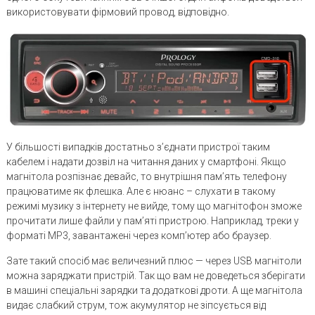
використовувати фірмовий провод, відповідно.
У більшості випадків достатньо з’єднати пристрої таким
кабелем і надати дозвіл на читання даних у смартфоні. Якщо
магнітола розпізнає девайс, то внутрішня пам’ять телефону
працюватиме як флешка. Але є нюанс – слухати в такому
режимі музику з інтернету не вийде, тому що магнітофон зможе
прочитати лише файли у пам’яті пристрою. Наприклад, треки у
форматі MP3, завантажені через комп’ютер або браузер.
Зате такий спосіб має величезний плюс — через USB магнітоли
можна заряджати пристрій. Так що вам не доведеться зберігати
в машині спеціальні зарядки та додаткові дроти. А ще магнітола
видає слабкий струм, тож акумулятор не зіпсується від