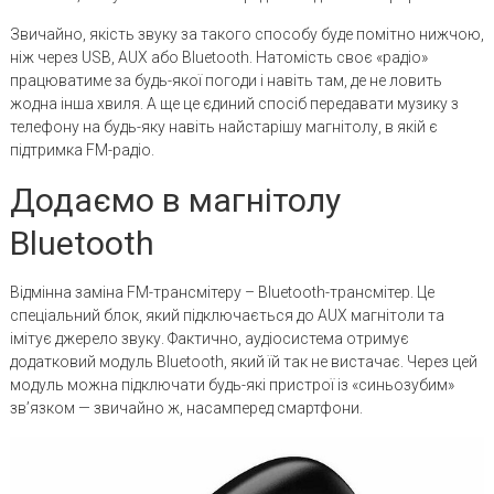
Звичайно, якість звуку за такого способу буде помітно нижчою,
ніж через USB, AUX або Bluetooth. Натомість своє «радіо»
працюватиме за будь-якої погоди і навіть там, де не ловить
жодна інша хвиля. А ще це єдиний спосіб передавати музику з
телефону на будь-яку навіть найстарішу магнітолу, в якій є
підтримка FM-радіо.
Додаємо в магнітолу
Bluetooth
Відмінна заміна FM-трансмітеру – Bluetooth-трансмітер. Це
спеціальний блок, який підключається до AUX магнітоли та
імітує джерело звуку. Фактично, аудіосистема отримує
додатковий модуль Bluetooth, який їй так не вистачає. Через цей
модуль можна підключати будь-які пристрої із «синьозубим»
зв’язком — звичайно ж, насамперед смартфони.