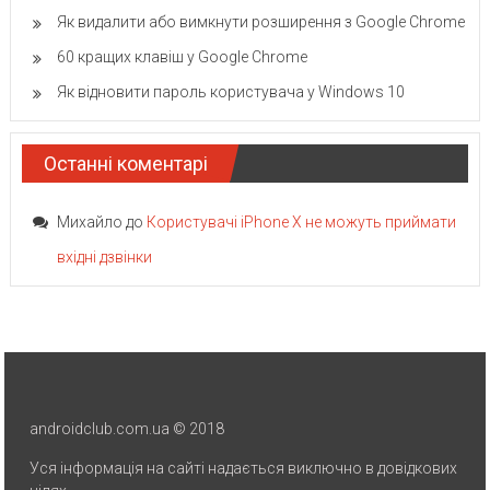
Як видалити або вимкнути розширення з Google Chrome
60 кращих клавіш у Google Chrome
Як відновити пароль користувача у Windows 10
Останні коментарі
Михайло
до
Користувачі iPhone X не можуть приймати
вхідні дзвінки
androidclub.com.ua © 2018
Уся інформація на сайті надається виключно в довідкових