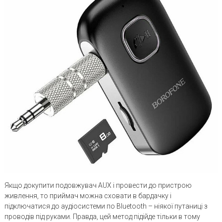
Якщо докупити подовжувач AUX і провести до пристрою
живлення, то приймач можна сховати в бардачку і
підключатися до аудіосистеми по Bluetooth – ніякої путаниці з
проводів під руками. Правда, цей метод підійде тільки в тому