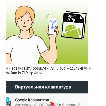
Як встановити розділені APK' або модульні APK-
файли із ZIP-архівів