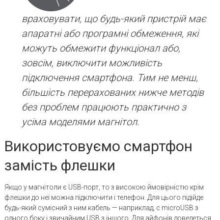
враховувати, що будь-який пристрій має
апаратні або програмні обмеження, які
можуть обмежити функціонал або,
зовсім, виключити можливість
підключення смартфона. Тим не менш,
більшість перерахованих нижче методів
без проблем працюють практично з
усіма моделями магнітол.
Використовуємо смартфон
замість флешки
Якщо у магнітоли є USB-порт, то з високою ймовірністю крім
флешки до неї можна підключити і телефон. Для цього підійде
будь-який сумісний з ним кабель — наприклад, c microUSB з
одного боку і звичайним USB з іншого. Для айфонів доведеться