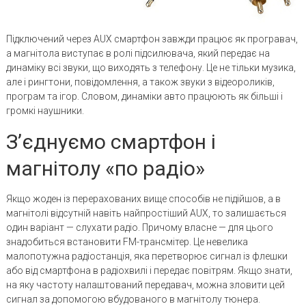
Підключений через AUX смартфон завжди працює як програвач,
а магнітола виступає в ролі підсилювача, який передає на
динаміку всі звуки, що виходять з телефону. Це не тільки музика,
але і рингтони, повідомлення, а також звуки з відеороликів,
програм та ігор. Словом, динаміки авто працюють як більші і
громкі наушники.
З’єднуємо смартфон і
магнітолу «по радіо»
Якщо жоден із перерахованих вище способів не підійшов, а в
магнітолі відсутній навіть найпростіший AUX, то залишається
один варіант — слухати радіо. Причому власне — для цього
знадобиться встановити FM-трансмітер. Це невелика
малопотужна радіостанція, яка перетворює сигнал із флешки
або від смартфона в радіохвилі і передає повітрям. Якщо знати,
на яку частоту налаштований передавач, можна зловити цей
сигнал за допомогою вбудованого в магнітолу тюнера.