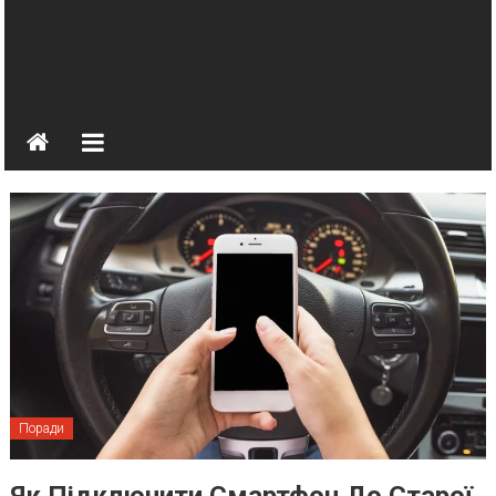
Поради
Як Підключити Смартфон До Старої