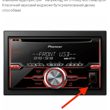
Класичний звуковий вхід може бути реалізований двома
способами.