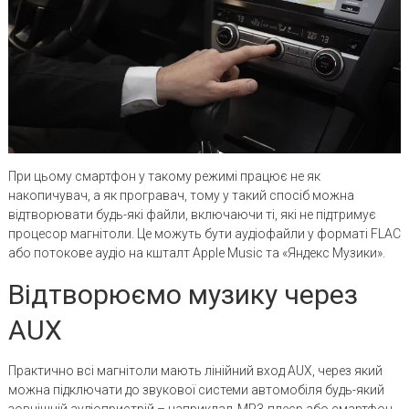
При цьому смартфон у такому режимі працює не як
накопичувач, а як програвач, тому у такий спосіб можна
відтворювати будь-які файли, включаючи ті, які не підтримує
процесор магнітоли. Це можуть бути аудіофайли у форматі FLAC
або потокове аудіо на кшталт Apple Music та «Яндекс Музики».
Відтворюємо музику через
AUX
Практично всі магнітоли мають лінійний вход AUX, через який
можна підключати до звукової системи автомобіля будь-який
зовнішній аудіопристрій – наприклад, MP3-плеєр або смартфон.