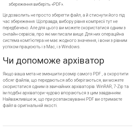
збереження виберіть «PDF».
Це дозволить не просто зберегти файл, а й стиснути його під
час збереження. Щоправда, вибору рівня компресії тут не
передбачено. Але для цього ви можете скористатися одним з
онлайн-сервісів, про які ми писали вище. Для них операційна
система комп’ютера не має жодного значення, і вони з рівним
успіхом працюють і з Mac, і з Windows.
Чи допоможе архіватор
Якщо ваша мета не зменшити розмір самого PDF , а скоротити
обсяг файлів, що передаються або зберігаються, ви можете
скористатися одним із звичайних архіваторів. WinRAR, 7-Zip та
їм подібні архіватори чудово впораються з цим завданням.
Найважливіше ж, що при розпаковуванні PDF ви отримаєте
файл в оригінальній якості.