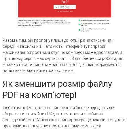
Разом з тим, він пропонує лише дві опції рівня стиснення —
середній та сильний. Натомість інтерфейс тут справді
максимально простий, а ступінь компресії може досягати 99%.
При цьому сервіс має сертифікат TLS для безпечної роботи, що
може бути особливо важливо для конфіденційних документів,
витік яких може виявитися болючим.
Як зменшити розмір файлу
PDF на комп’ютері
Як би там не було, але онлайн-сервіси більше підходять для
збереження звичайних PDF, не вимагаючи особистої
конфіденційності. У всіх інших випадках краще використовувати
програми, що запускаються на вашому комп’ютері.