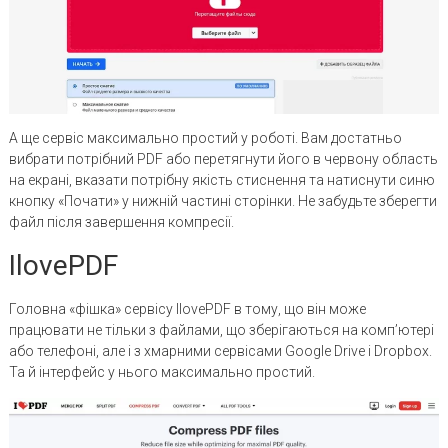
А ще сервіс максимально простий у роботі. Вам достатньо
вибрати потрібний PDF або перетягнути його в червону область
на екрані, вказати потрібну якість стиснення та натиснути синю
кнопку «Почати» у нижній частині сторінки. Не забудьте зберегти
файл після завершення компресії.
IlovePDF
Головна «фішка» сервісу IlovePDF в тому, що він може
працювати не тільки з файлами, що зберігаються на комп’ютері
або телефоні, але і з хмарними сервісами Google Drive і Dropbox.
Та й інтерфейс у нього максимально простий.