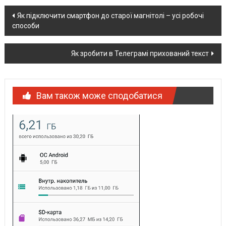
Post
Як підключити смартфон до старої магнітолі – усі робочі
способи
navigation
Як зробити в Телеграмі прихований текст
Вам також може сподобатися