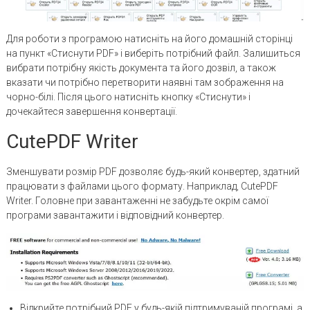
Для роботи з програмою натисніть на його домашній сторінці
на пункт «Стиснути PDF» і виберіть потрібний файл. Залишиться
вибрати потрібну якість документа та його дозвіл, а також
вказати чи потрібно перетворити наявні там зображення на
чорно-білі. Після цього натисніть кнопку «Стиснути» і
дочекайтеся завершення конвертації.
CutePDF Writer
Зменшувати розмір PDF дозволяє будь-який конвертер, здатний
працювати з файлами цього формату. Наприклад, CutePDF
Writer. Головне при завантаженні не забудьте окрім самої
програми завантажити і відповідний конвертер.
Відкрийте потрібний PDF у будь-якій підтримуваній програмі, а