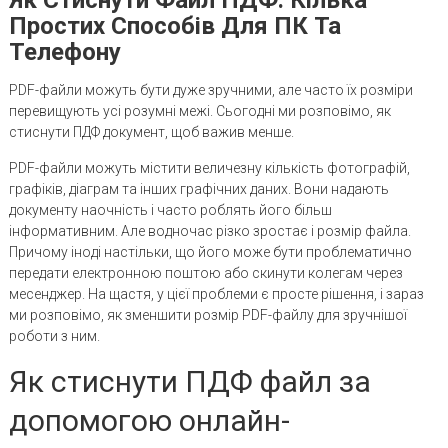
Простих Способів Для ПК Та
Телефону
PDF-файли можуть бути дуже зручними, але часто їх розміри
перевищують усі розумні межі. Сьогодні ми розповімо, як
стиснути ПДФ документ, щоб важив менше.
PDF-файли можуть містити величезну кількість фотографій,
графіків, діаграм та інших графічних даних. Вони надають
документу наочність і часто роблять його більш
інформативним. Але водночас різко зростає і розмір файла.
Причому іноді настільки, що його може бути проблематично
передати електронною поштою або скинути колегам через
месенджер. На щастя, у цієї проблеми є просте рішення, і зараз
ми розповімо, як зменшити розмір PDF-файлу для зручнішої
роботи з ним.
Як стиснути ПДФ файл за
допомогою онлайн-