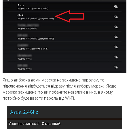
Якщо вибрана вами мережа не захищена паролем, то
підключення відбудеться відразу після вибору мережі. Якщо
мережа захищена, то ви побачите невелике вікно, в якому
потрібно буде ввести пароль від Wi-Fi.