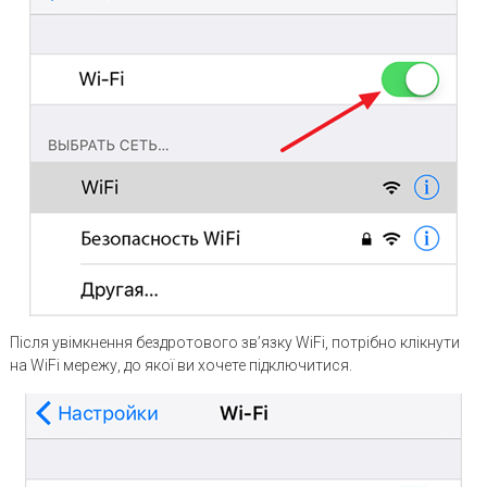
Після увімкнення бездротового зв’язку WiFi, потрібно клікнути
на WiFi мережу, до якої ви хочете підключитися.