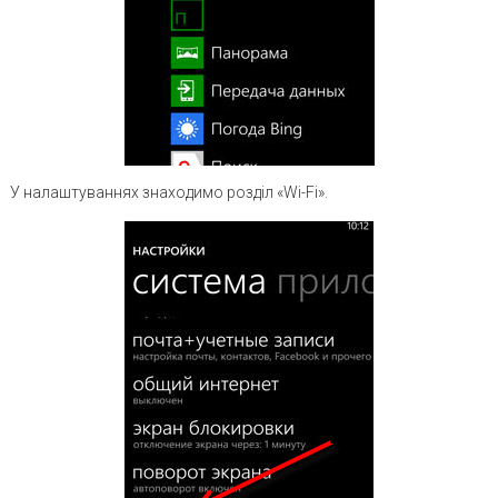
У налаштуваннях знаходимо розділ «Wi-Fi».