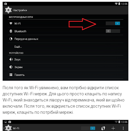
Після того як Wi-Fi увімкнено, вам потрібно відкрити список
доступних Wi -Fi мереж. Для цього просто клацніть по напису
Wi-Fi, який знаходиться ліворуч від перемикача, який ви щойно
включали. Після того, як відкриється список доступних Wi-Fi
мереж, клацніть по потрібній мережі.