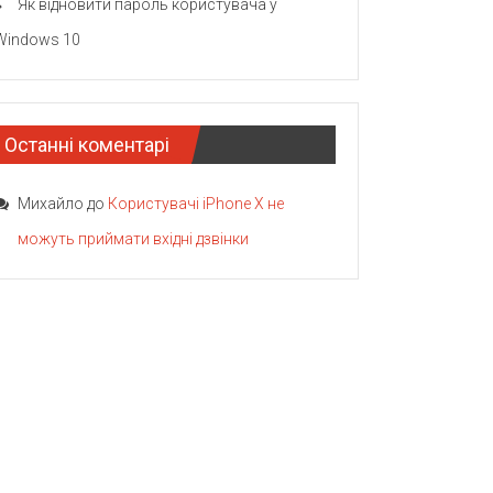
Як відновити пароль користувача у
Windows 10
Останні коментарі
Михайло
до
Користувачі iPhone X не
можуть приймати вхідні дзвінки