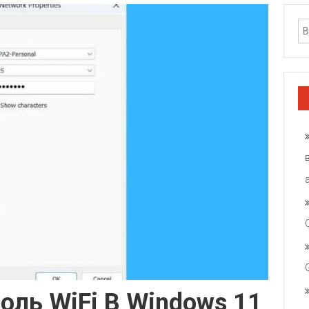
оль WiFi В Windows 11