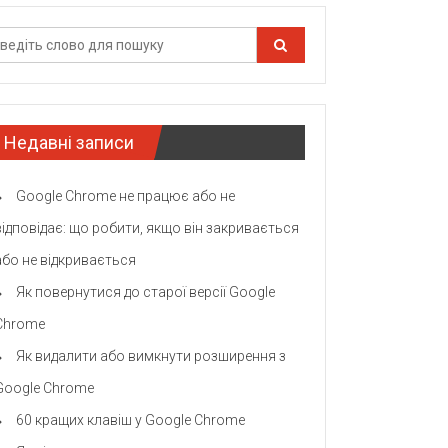
Недавні записи
Google Chrome не працює або не
відповідає: що робити, якщо він закривається
або не відкривається
Як повернутися до старої версії Google
Chrome
Як видалити або вимкнути розширення з
Google Chrome
60 кращих клавіш у Google Chrome