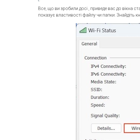
Все, що ви зробили досі , приведе вас до вікна ст
показує властивості файлу чи папки. Знайдіть к