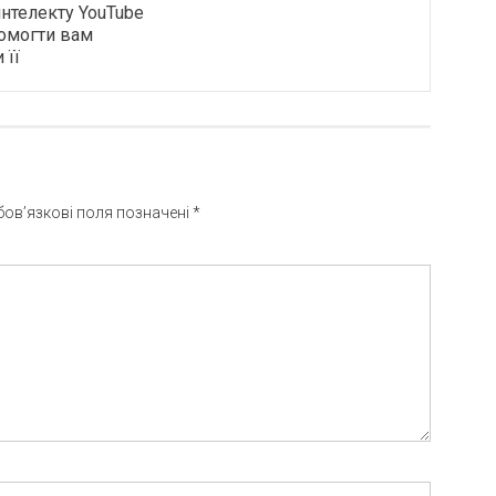
інтелекту YouTube
омогти вам
 її
бов’язкові поля позначені
*