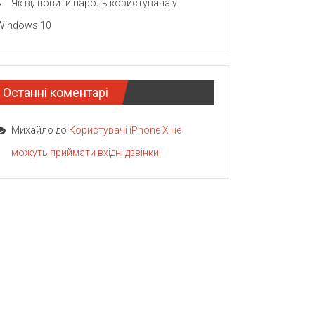
Як відновити пароль користувача у
Windows 10
Останні коментарі
Михайло
до
Користувачі iPhone X не
можуть приймати вхідні дзвінки