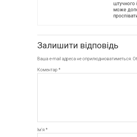
штучного 
може доп
проспівати
Залишити відповідь
Ваша e-mail адреса не оприлюднюватиметься.
О
Коментар
*
Ім'я
*