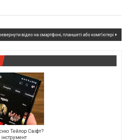
ревернути відео на смартфоні, планшеті або комп’ютері
сню Тейлор Свіфт?
 інструмент