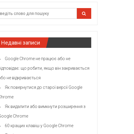
Недавні записи
Google Chrome не працює або не
відповідає: що робити, якщо він закривається
або не відкривається
Як повернутися до старої версії Google
Chrome
Як видалити або вимкнути розширення з
Google Chrome
60 кращих клавіш у Google Chrome