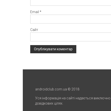
Email
*
Сайт
androidclub.com.ua © 2018
Уся інформація на сайті надається виключно
довідкових цілях.