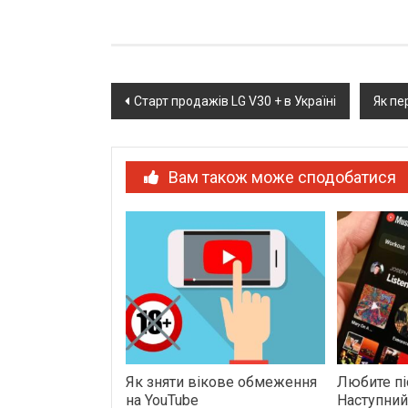
Post
Старт продажів LG V30 + в Україні
Як пе
navigation
Вам також може сподобатися
Як зняти вікове обмеження
Любите пі
на YouTube
Наступний