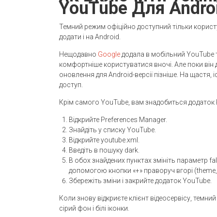
YouTube Для Andro
Темний режим офіційно доступний тільки корист
додати і на Android.
Нещодавно
Google
додала в мобільний YouTube 
комфортніше користуватися вночі. Але поки він 
оновлення для Android-версії пізніше. На щастя, і
доступ.
Крім самого YouTube, вам знадобиться додаток P
Відкрийте Preferences Manager.
Знайдіть у списку YouTube.
Відкрийте youtube.xml.
Введіть в пошуку dark.
В обох знайдених пунктах змініть параметр fals
допомогою кнопки «+» праворуч вгорі (theme_d
Збережіть зміни і закрийте додаток YouTube.
Коли знову відкриєте клієнт відеосервісу, темни
сірий фон і білі іконки.