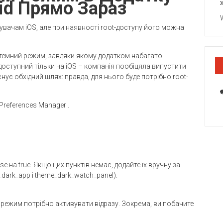
id Прямо Зараз
увачам iOS, але при наявності root-доступу його можна
темний режим, завдяки якому додатком набагато
доступний тільки на iOS – компанія пообіцяла випустити
снує обхідний шлях: правда, для нього буде потрібно root-
references Manager .
e на true. Якщо цих пунктів немає, додайте їх вручну за
ark_app і theme_dark_watch_panel).
й режим потрібно активувати відразу. Зокрема, ви побачите