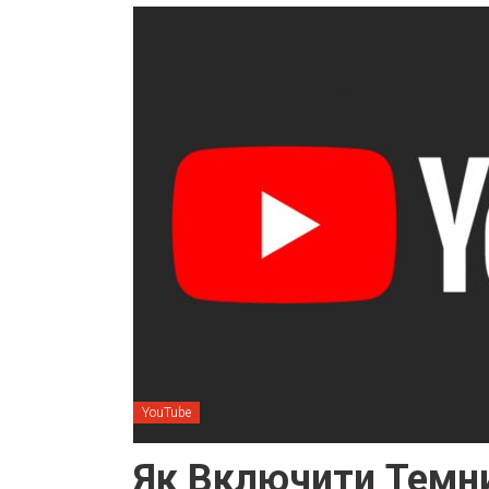
YouTube
Як Включити Темн