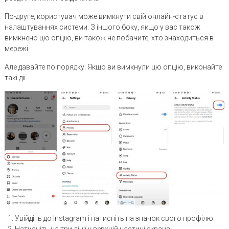
По-друге, користувач може вимкнути свій онлайн-статус в
налаштуваннях системи. З іншого боку, якщо у вас також
вимкнено цю опцію, ви також не побачите, хто знаходиться в
мережі.
Але давайте по порядку. Якщо ви вимкнули цю опцію, виконайте
такі дії.
Увійдіть до Instagram і натисніть на значок свого профілю.
Натисніть на три лінії у верхній частині екрана.