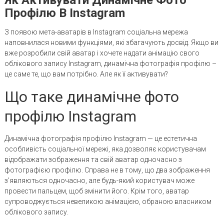
Профілю В Instagram
З появою мета-аватарів в Instagram соціальна мережа
наповнилася новими функціями, які збагачують досвід. Якщо ви
вже розробили свій аватар і хочете надати анімацію свого
облікового запису Instagram, динамічна фотографія профілю –
це саме те, що вам потрібно. Але як її активувати?
Що таке динамічне фото
профілю Instagram
Динамічна фотографія профілю Instagram — це естетична
особливість соціальної мережі, яка дозволяє користувачам
відображати зображення та свій аватар одночасно з
фотографією профілю. Справа не в тому, що два зображення
з’являються одночасно, але будь-який користувач може
провести пальцем, щоб змінити його. Крім того, аватар
супроводжується невеликою анімацією, обраною власником
облікового запису.