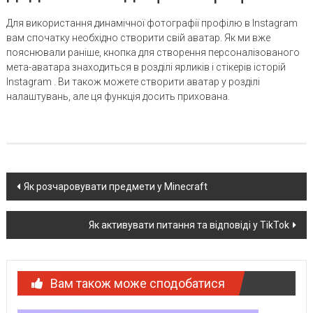
Для використання динамічної фотографії профілю в Instagram
вам спочатку необхідно створити свій аватар. Як ми вже
пояснювали раніше, кнопка для створення персоналізованого
мета-аватара знаходиться в розділі ярликів і стікерів історій
Instagram . Ви також можете створити аватар у розділі
налаштувань, але ця функція досить прихована.
Post
Як розчаровувати предмети у Minecraft
navigation
Як активувати питання та відповіді у TikTok
Вам також може сподобатися