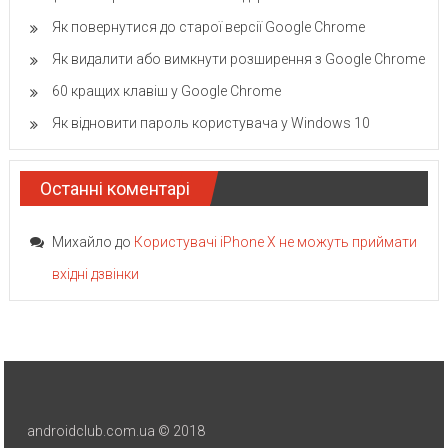
Як повернутися до старої версії Google Chrome
Як видалити або вимкнути розширення з Google Chrome
60 кращих клавіш у Google Chrome
Як відновити пароль користувача у Windows 10
Останні коментарі
Михайло
до
Користувачі iPhone X не можуть приймати
вхідні дзвінки
androidclub.com.ua © 2018