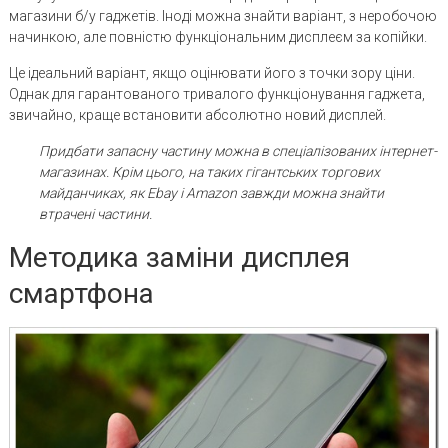
магазини б/у гаджетів. Іноді можна знайти варіант, з неробочою
начинкою, але повністю функціональним дисплеєм за копійки.
Це ідеальний варіант, якщо оцінювати його з точки зору ціни.
Однак для гарантованого тривалого функціонування гаджета,
звичайно, краще встановити абсолютно новий дисплей.
Придбати запасну частину можна в спеціалізованих інтернет-
магазинах. Крім цього, на таких гігантських торгових
майданчиках, як Ebay і Amazon завжди можна знайти
втрачені частини.
Методика заміни дисплея
смартфона