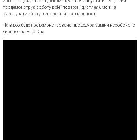
його працездатності (рекомендується запустити тест, який
продемонструє роботу всієї поверхні дисплея), можна
виконувати збірку в зворотній послідовності.
На відео буде продемонстрована процедура заміни неробочого
дисплея на HTC One: