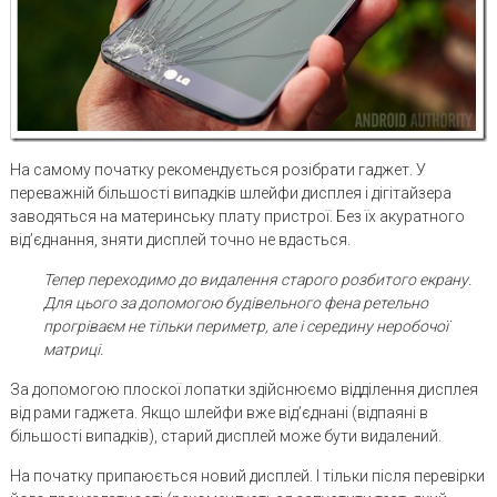
На самому початку рекомендується розібрати гаджет. У
переважній більшості випадків шлейфи дисплея і дігітайзера
заводяться на материнську плату пристрої. Без їх акуратного
від’єднання, зняти дисплей точно не вдасться.
Тепер переходимо до видалення старого розбитого екрану.
Для цього за допомогою будівельного фена ретельно
прогріваєм не тільки периметр, але і середину неробочої
матриці.
За допомогою плоскої лопатки здійснюємо відділення дисплея
від рами гаджета. Якщо шлейфи вже від’єднані (відпаяні в
більшості випадків), старий дисплей може бути видалений.
На початку припаюється новий дисплей. І тільки після перевірки