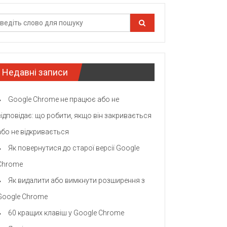
Недавні записи
Google Chrome не працює або не
відповідає: що робити, якщо він закривається
або не відкривається
Як повернутися до старої версії Google
Chrome
Як видалити або вимкнути розширення з
Google Chrome
60 кращих клавіш у Google Chrome