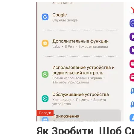
Поради
Як Зробити, Щоб С