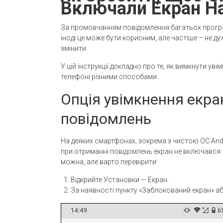
Включали Екран На
За промовчанням повідомлення багатьох прогр
іноді це може бути корисним, але частіше – не д
змінити.
У цій інструкції докладно про те, як вимкнути ув
телефоні різними способами.
Опція увімкнення екра
повідомлень
На деяких смартфонах, зокрема з чистою ОС Andr
при отриманні повідомлень екран не включався: 
можна, але варто перевірити:
Відкрийте Установки — Екран.
За наявності пункту «Заблокований екран» аб