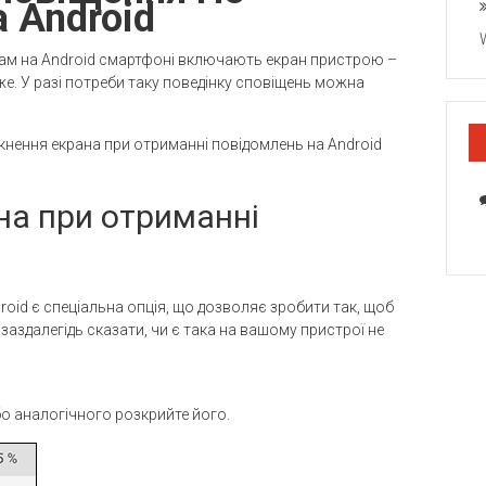
 Android
ам на Android смартфоні включають екран пристрою –
уже. У разі потреби таку поведінку сповіщень можна
імкнення екрана при отриманні повідомлень на Android
на при отриманні
oid є спеціальна опція, що дозволяє зробити так, щоб
заздалегідь сказати, чи є така на вашому пристрої не
о аналогічного розкрийте його.