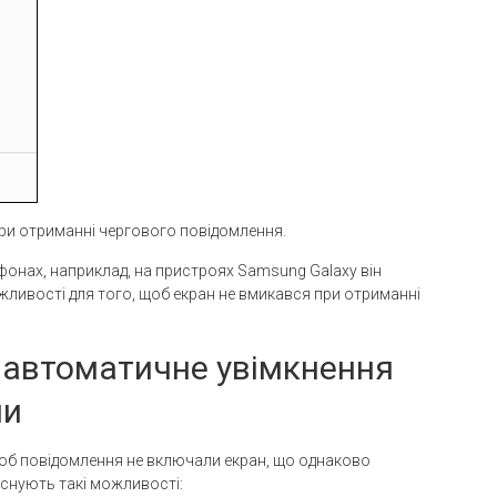
при отриманні чергового повідомлення.
фонах, наприклад, на пристроях Samsung Galaxy він
ожливості для того, щоб екран не вмикався при отриманні
 автоматичне увімкнення
ми
щоб повідомлення не включали екран, що однаково
 існують такі можливості: