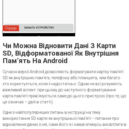
Поради
Чи Можна Відновити Дані З Карти
SD, Відформатованої Як Внутрішня
Пам’ять На Android
Сучасні версії Android дозволяють форматувати картку пам’яті
SD як внутрішню пам’ять телефону або планшета, чим багато
хто користується, коли її недостатньо. Однак не всі розуміють
важливий аспект: при цьому до наступного форматування
карта пам’яті прив’язується саме до цього пристрою (про те, що
це означає – далі в статті).
Одне з найпопулярніших питань в інструкції на тему
використання SD карти як внутрішньої пам’яті – питання про
відновлення даних з неї, саме його я і намагатимусь висвітлити в