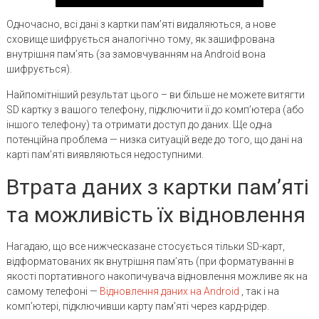
Одночасно, всі дані з картки пам’яті видаляються, а нове
сховище шифрується аналогічно тому, як зашифрована
внутрішня пам’ять (за замовчуванням на Android вона
шифрується).
Найпомітніший результат цього – ви більше не можете витягти
SD картку з вашого телефону, підключити її до комп’ютера (або
іншого телефону) та отримати доступ до даних. Ще одна
потенційна проблема — низка ситуацій веде до того, що дані на
карті пам’яті виявляються недоступними.
Втрата даних з картки пам’яті
та можливість їх відновлення
Нагадаю, що все нижческазане стосується тільки SD-карт,
відформатованих як внутрішня пам’ять (при форматуванні в
якості портативного накопичувача відновлення можливе як на
самому телефоні —
Відновлення даних на Android
, так і на
комп’ютері, підключивши карту пам’яті через кард-рідер.