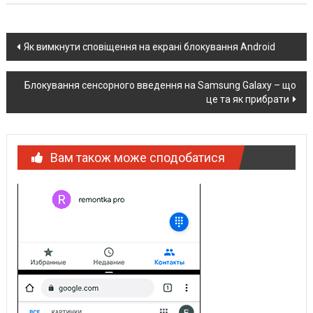
Post
Як вимкнути сповіщення на екрані блокування Android
navigation
Блокування сенсорного введення на Samsung Galaxy – що
це та як прибрати
Вам також може сподобатися