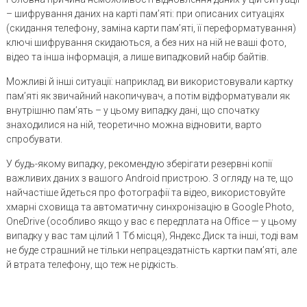
– шифрування даних на карті пам’яті: при описаних ситуаціях
(скидання телефону, заміна карти пам’яті, її переформатування)
ключі шифрування скидаються, а без них на ній не ваші фото,
відео та інша інформація, а лише випадковий набір байтів.
Можливі й інші ситуації: наприклад, ви використовували картку
пам’яті як звичайний накопичувач, а потім відформатували як
внутрішню пам’ять – у цьому випадку дані, що спочатку
знаходилися на ній, теоретично можна відновити, варто
спробувати.
У будь-якому випадку, рекомендую зберігати резервні копії
важливих даних з вашого Android пристрою. З огляду на те, що
найчастіше йдеться про фотографії та відео, використовуйте
хмарні сховища та автоматичну синхронізацію в Google Photo,
OneDrive (особливо якщо у вас є передплата на Office — у цьому
випадку у вас там цілий 1 Тб місця), Яндекс.Диск та інші, тоді вам
не буде страшний не тільки непрацездатність картки пам’яті, але
й втрата телефону, що теж не рідкість.