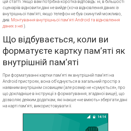
цій статті. Якщо вам потрібна коротка відповідь: ні, в більшості
сценаріїв відновити дані не вийде (хоча відновлення даних із
внутрішньої пам’яті, якщо телефон не був скинутий можливо,
див.
Монтування внутрішньої пам’яті Android та відновлення
даних з неї
).
Що відбувається, коли ви
форматуєте картку пам’яті як
внутрішній пам’яті
При форматуванні картки пам’яті як внутрішній пам’яті на
Android пристроях, вона об’єднується в загальний простір з
наявним внутрішнім сховищем (але розмір не «сумується», про
що докладніше в інструкції з форматування, згаданої вище), що
дозволяє деяким додаткам, які інакше «не вміють» зберігати дані
на карті пам’яті, використовувати її.