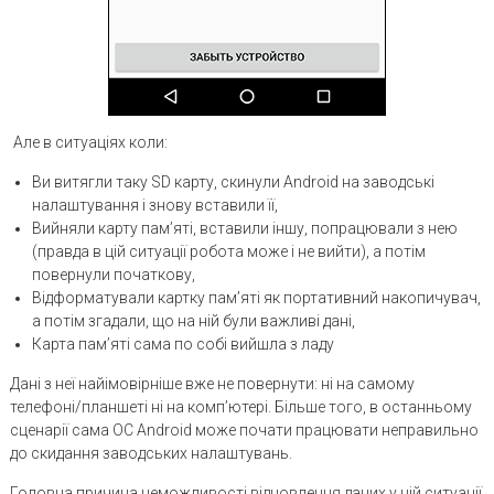
Але в ситуаціях коли:
Ви витягли таку SD карту, скинули Android на заводські
налаштування і знову вставили її,
Вийняли карту пам’яті, вставили іншу, попрацювали з нею
(правда в цій ситуації робота може і не вийти), а потім
повернули початкову,
Відформатували картку пам’яті як портативний накопичувач,
а потім згадали, що на ній були важливі дані,
Карта пам’яті сама по собі вийшла з ладу
Дані з неї найімовірніше вже не повернути: ні на самому
телефоні/планшеті ні на комп’ютері. Більше того, в останньому
сценарії сама ОС Android може почати працювати неправильно
до скидання заводських налаштувань.
Головна причина неможливості відновлення даних у цій ситуації