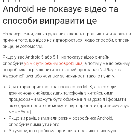
Android не показує відео та
способи виправити це
На завершення, кілька рідкісних, але іноді трапляються варіантів
причин того, що відео не відтворюється, якщо способи, описані
вище, не допомогли.
Якщо у вас Android 5 або 5.1 і не показує відео онлайн,
спробуйте
увімкнути режим розробника
, а потім у меню режиму
розробника переключити потоковий програвач NUPlayer на
AwesomePlayer або навпаки за наявності такого пункту.
Для старих пристроїв на процесорах MTK, а також для
деяких нових найдешевших телефонів з китайськими
процесорами можуть бути обмеження на дозвіл і формати
відео, деякі просто не можуть відтворювати (при цьому звук
може бути).
Якщо ви раніше вмикали режим розробника Android,
спробуйте вимкнути його.
За умови, що проблема проявляється лише в якомусь