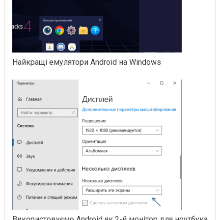
Найкращі емулятори Android на Windows
Використовуємо Android як 2-й монітор для ноутбука