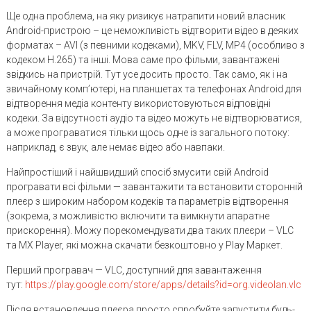
Ще одна проблема, на яку ризикує натрапити новий власник
Android-пристрою – це неможливість відтворити відео в деяких
форматах – AVI (з певними кодеками), MKV, FLV, MP4 (особливо з
кодеком H.265) та інші. Мова саме про фільми, завантажені
звідкись на пристрій. Тут усе досить просто. Так само, як і на
звичайному комп’ютері, на планшетах та телефонах Android для
відтворення медіа контенту використовуються відповідні
кодеки. За відсутності аудіо та відео можуть не відтворюватися,
а може програватися тільки щось одне із загального потоку:
наприклад, є звук, але немає відео або навпаки.
Найпростіший і найшвидший спосіб змусити свій Android
програвати всі фільми — завантажити та встановити сторонній
плеєр з широким набором кодеків та параметрів відтворення
(зокрема, з можливістю включити та вимкнути апаратне
прискорення). Можу порекомендувати два таких плеєри – VLC
та MX Player, які можна скачати безкоштовно у Play Маркет.
Перший програвач — VLC, доступний для завантаження
тут:
https://play.google.com/store/apps/details?id=org.videolan.vlc
Після встановлення плеєра просто спробуйте запустити будь-