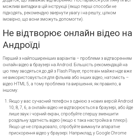
додаток, що заважає відтворенню. Постараюся розглянути всі
можливі випадки в цій інструкції (якщо перші способи не
підходять, рекомендую звернути увагу і на решту, цілком
імовірно, що вони зможуть допомогти).
Не відтворює онлайн відео на
Андроїді
Перший з найпоширеніших варіантів – проблеми з відтворенням
онлайн відео в браузері на Android. Більшість рекомендацій на
цю тему зводяться до дій з Flash Player, проте він майже ніде вже
не використовується для фільмів або інших відео, натомість –
відео HTML 5, а тому проблема та вирішення, як правило, в
іншому:
Якщо у вас сучасний телефон з однією з нових версій Android
10, 8, 7, 6, а онлайн відео не відтворюється в браузері, або йде
лише звук і чорний екран, спробуйте спершу зменшити
роздільну здатність відео (якщо є така настройка в плеєрі).
Якщо це не спрацювало, спробуйте вимкнути апаратне
прискорення відео у браузері. Наприклад, у Google Chrome