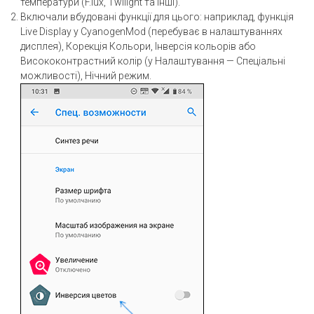
температури (F.lux, Twilight та інші).
Включали вбудовані функції для цього: наприклад, функція
Live Display у CyanogenMod (перебуває в налаштуваннях
дисплея), Корекція Кольори, Інверсія кольорів або
Висококонтрастний колір (у Налаштування — Спеціальні
можливості), Нічний режим.