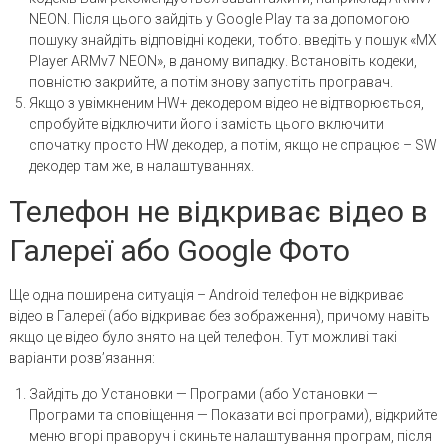
NEON. Після цього зайдіть у Google Play та за допомогою
пошуку знайдіть відповідні кодеки, тобто. введіть у пошук «MX
Player ARMv7 NEON», в даному випадку. Встановіть кодеки,
повністю закрийте, а потім знову запустіть програвач.
Якщо з увімкненим HW+ декодером відео не відтворюється,
спробуйте відключити його і замість цього включити
спочатку просто HW декодер, а потім, якщо не спрацює – SW
декодер там же, в налаштуваннях.
Телефон не відкриває відео в
Галереї або Google Фото
Ще одна поширена ситуація – Android телефон не відкриває
відео в Галереї (або відкриває без зображення), причому навіть
якщо це відео було знято на цей телефон. Тут можливі такі
варіанти розв’язання:
Зайдіть до Установки — Програми (або Установки —
Програми та сповіщення — Показати всі програми), відкрийте
меню вгорі праворуч і скиньте налаштування програм, після