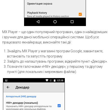
MX Player – ще один популярний програвач, один з найвідоміших
і зручних для даної мобільної операційної системи. Щоб усе
працювало якнайкраще, виконайте такі дії:
Знайдіть MX Player у магазині програм Google, завантажте,
встановіть та запустіть програму.
Зайдіть до налаштувань програми, відкрийте пункт «Декодер».
Позначте галочками «HW+ декодер», у першому та другому
пункті (для локальних і мережевих файлів).