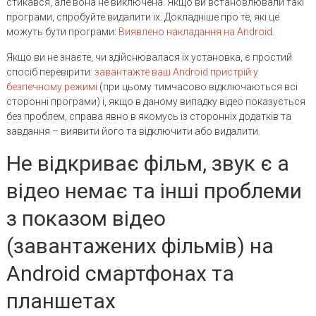
стикався, але вона не виключена. Якщо ви встановлювали такі
програми, спробуйте видалити їх. Докладніше про те, які це
можуть бути програми:
Виявлено накладання на Android
.
Якщо ви не знаєте, чи здійснювалася їх установка, є простий
спосіб перевірити:
завантажте ваш Android пристрій у
безпечному режимі
(при цьому тимчасово відключаються всі
сторонні програми) і, якщо в даному випадку відео показується
без проблем, справа явно в якомусь із сторонніх додатків та
завдання – виявити його та відключити або видалити.
Не відкриває фільм, звук є а
відео немає та інші проблеми
з показом відео
(завантажених фільмів) на
Android смартфонах та
планшетах