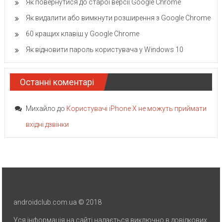
Як повернутися до старої версії Google Chrome
Як видалити або вимкнути розширення з Google Chrome
60 кращих клавіш у Google Chrome
Як відновити пароль користувача у Windows 10
Останні коментарі
Михайло
до
Користувачі iPhone X не можуть приймати
вхідні дзвінки
androidclub.com.ua © 2018
Уся інформація на сайті надається виключно в довідкових