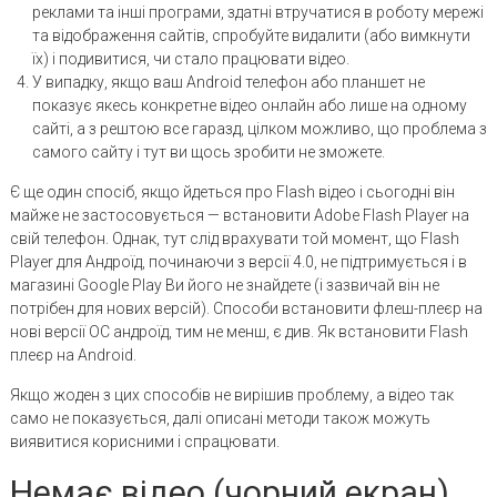
реклами та інші програми, здатні втручатися в роботу мережі
та відображення сайтів, спробуйте видалити (або вимкнути
їх) і подивитися, чи стало працювати відео.
У випадку, якщо ваш Android телефон або планшет не
показує якесь конкретне відео онлайн або лише на одному
сайті, а з рештою все гаразд, цілком можливо, що проблема з
самого сайту і тут ви щось зробити не зможете.
Є ще один спосіб, якщо йдеться про Flash відео і сьогодні він
майже не застосовується — встановити Adobe Flash Player на
свій телефон. Однак, тут слід врахувати той момент, що Flash
Player для Андроїд, починаючи з версії 4.0, не підтримується і в
магазині Google Play Ви його не знайдете (і зазвичай він не
потрібен для нових версій). Способи встановити флеш-плеєр на
нові версії ОС андроїд, тим не менш, є див. Як встановити Flash
плеєр на Android.
Якщо жоден з цих способів не вирішив проблему, а відео так
само не показується, далі описані методи також можуть
виявитися корисними і спрацювати.
Немає відео (чорний екран),