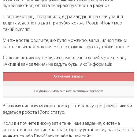
відкриваються, оплата перераховується на рахунок.
Після реєстрації, як правило, є два завдання на скачування
додатків, вартістю два і три рубля кожне. Розділ «Нові» має
такий вигляд:
Ми вже встановили те, що було можливо, залишилися тільки
партнерські замовлення – золота жила, про яку трохи пізніше.
Якщо ви не виконуєте ніяких замовлень в даний момент часу,
«Активні замовлення» не дадуть будь–якої інформації:
В іншому випадку можна спостерігати іконку програми, з якими
ведеться робота і його статус.
Коли ви почнете виконувати те чи інше завдання, система
автоматично перекине вас на сторінку установки додатка, якою
виявиться або ПлейМаркет, або інший сайт.