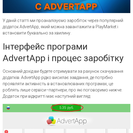
У даній статті ми проаналізуємо заробіток через популярний
додаток AdvertApp, який можна завантажити в PlayMarket і
встановити буквально за хвилину.
Інтерфейс програми
AdvertApp і процес заробітку
Основний дохід ви будете отримувати за рахунок скачування
додатків. AdvertApp рідко висилає завдання, де потрібно
проявляти активність в встановлюваних програмах, це
роблять лише сервіси–партнери, про які поговоримо нижче.
Додаток при відкритті має наступний вигляд: