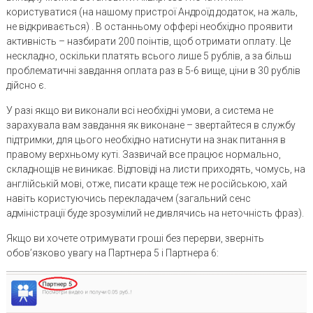
користуватися (на нашому пристрої Андроїд додаток, на жаль,
не відкривається) . В останньому оффері необхідно проявити
активність – назбирати 200 поінтів, щоб отримати оплату. Це
нескладно, оскільки платять всього лише 5 рублів, а за більш
проблематичні завдання оплата раз в 5-6 вище, ціни в 30 рублів
дійсно є.
У разі якщо ви виконали всі необхідні умови, а система не
зарахувала вам завдання як виконане – звертайтеся в службу
підтримки, для цього необхідно натиснути на знак питання в
правому верхньому куті. Зазвичай все працює нормально,
складнощів не виникає. Відповіді на листи приходять, чомусь, на
англійській мові, отже, писати краще теж не російською, хай
навіть користуючись перекладачем (загальний сенс
адміністрації буде зрозумілий не дивлячись на неточність фраз).
Якщо ви хочете отримувати гроші без перерви, зверніть
обов’язково увагу на Партнера 5 і Партнера 6: