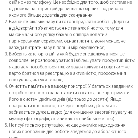
свій номер телефону. Це необхідно для того, щоб система не
відносила ваш пристрій до числа підозрілих і надсилала
якомога більше додатків для скачування;
Визначте, скільки часу ви готові приділяти роботі. Додатки
від АдвертАпп з’являються не так вже й часто, тому для
максимального успіху бажано співпрацювати з
партнерськими сервісами, однак платять вони менше, не
завжди витрати часу в повній мірі окупаються;
Виберіть категорію дій, в якій будете спеціалізуватися. Це
дозволяє не розпорошуватися і збільшувати продуктивність:
якщо вам подобається тільки завантажувати додатки – не
варто братися за реєстрацію з активністю, проходження
опитувань, відгуки та інше;
Очистіть пам’ять на вашому пристрої. У багатьох завданнях
потрібно не просто завантажити додаток, але протримати
його в системі декілька днів (від трьох до десяти). Якщо
працювати інтенсивно, то через подібних дій пам’ять
забивається дуже швидко (для очищення звертайте увагу на
музику і фотографії, які займають найбільше місця).
Не псуйте свою репутацію, інакше динаміка надходження
нових пропозицій для роботи зведеться до абсолютного