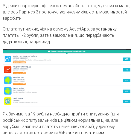
У деяких партнерів офферов немає абсолютно, у деяких їх мало,
але ось Партнер 3 пропонує величезну кількість можливостей
заробити.
Оплата тут нижче, ніж на самому AdvertApp, за установку
платять 1-2 рубля, зате є замовлення, що передбачають
додаткові дії, наприклад:
Як бачимо, за 19 рублів необхідно пройти опитування (для
російських опитувальників це цілком нормальна ціна, але
зарубіжні зазвичай платять не менше долара), у другому
випадку можна встановити AliExpress і почати ним