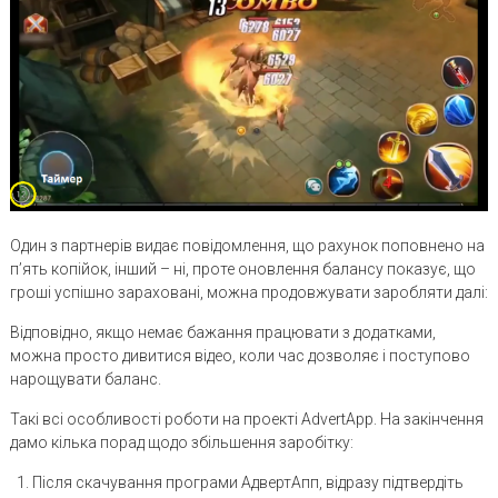
Один з партнерів видає повідомлення, що рахунок поповнено на
п’ять копійок, інший – ні, проте оновлення балансу показує, що
гроші успішно зараховані, можна продовжувати заробляти далі:
Відповідно, якщо немає бажання працювати з додатками,
можна просто дивитися відео, коли час дозволяє і поступово
нарощувати баланс.
Такі всі особливості роботи на проекті AdvertApp. На закінчення
дамо кілька порад щодо збільшення заробітку:
Після скачування програми АдвертАпп, відразу підтвердіть