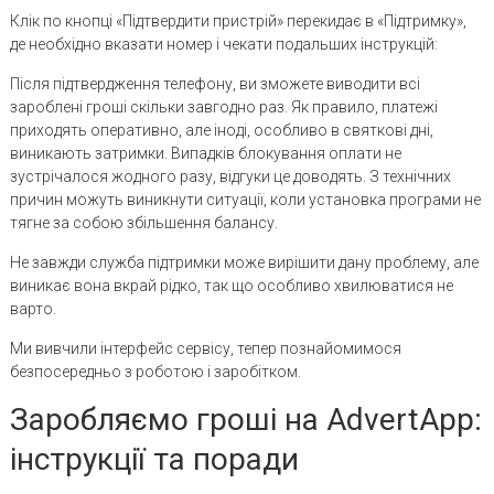
Клік по кнопці «Підтвердити пристрій» перекидає в «Підтримку»,
де необхідно вказати номер і чекати подальших інструкцій:
Після підтвердження телефону, ви зможете виводити всі
зароблені гроші скільки завгодно раз. Як правило, платежі
приходять оперативно, але іноді, особливо в святкові дні,
виникають затримки. Випадків блокування оплати не
зустрічалося жодного разу, відгуки це доводять. З технічних
причин можуть виникнути ситуації, коли установка програми не
тягне за собою збільшення балансу.
Не завжди служба підтримки може вирішити дану проблему, але
виникає вона вкрай рідко, так що особливо хвилюватися не
варто.
Ми вивчили інтерфейс сервісу, тепер познайомимося
безпосередньо з роботою і заробітком.
Заробляємо гроші на AdvertApp:
інструкції та поради