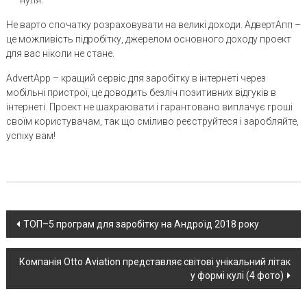
нуля.
Не варто спочатку розраховувати на великі доходи. АдвертАпп –
це можливість підробітку, джерелом основного доходу проект
для вас ніколи не стане.
AdvertApp – кращий сервіс для заробітку в інтернеті через
мобільні пристрої, це доводить безліч позитивних відгуків в
інтернеті. Проект не шахраювати і гарантовано виплачує гроші
своїм користувачам, так що сміливо реєструйтеся і заробляйте,
успіху вам!
Post
ТОП–5 програм для заробітку на Андроїд 2018 року
navigation
Компанія Otto Aviation представляє світові унікальний літак
у формі кулі (4 фото)