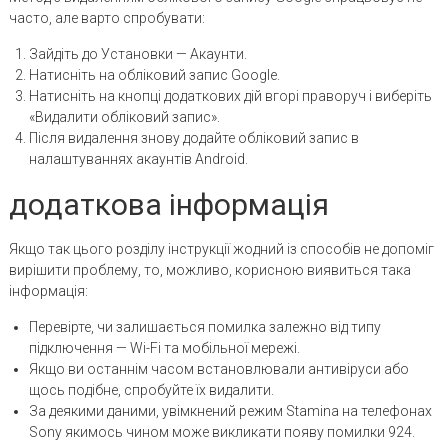
часто, але варто спробувати:
Зайдіть до Установки — Акаунти.
Натисніть на обліковий запис Google.
Натисніть на кнопці додаткових дій вгорі праворуч і виберіть
«Видалити обліковий запис».
Після видалення знову додайте обліковий запис в
налаштуваннях акаунтів Android.
додаткова інформація
Якщо так цього розділу інструкції жодний із способів не допоміг
вирішити проблему, то, можливо, корисною виявиться така
інформація:
Перевірте, чи залишається помилка залежно від типу
підключення — Wi-Fi та мобільної мережі.
Якщо ви останнім часом встановлювали антивіруси або
щось подібне, спробуйте їх видалити.
За деякими даними, увімкнений режим Stamina на телефонах
Sony якимось чином може викликати появу помилки 924.