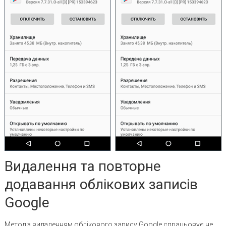
Видалення та повторне
додавання облікових записів
Google
Метод з видаленням облікового запису Google спрацьовує не