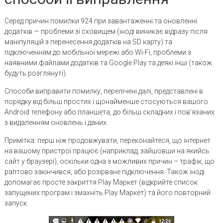
Серед причин помилки 924 при завантаженні та оновленні
додатків — проблеми зі сховищем (іноді виникає відразу після
маніпуляцій з перенесення додатків на SD карту) та
підключенням до мобільної мережі або Wi-Fi, проблеми з
наявними файлами додатків та Google Play та деякі інші (також
будуть розглянуті).
Способи виправити помилку, перелічені далі, представлені в
порядку від більш простих і щонайменше стосуються вашого
Android телефону або планшета, до більш складних і пов’язаних
з видаленням оновлень і даних.
Примітка: перш ніж продовжувати, переконайтеся, що інтернет
на вашому пристрої працює (наприклад, зайшовши на якийсь
сайт у браузері), оскільки одна з можливих причин – трафік, що
раптово закінчився, або розірване підключення. Також іноді
допомагає просте закриття Play Маркет (відкрийте список
запущених програм і змахніть Play Маркет) та його повторний
запуск.