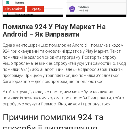
Play Market
Поради
Помилка 924 У Play Маркет На
Android – Як Виправити
Одна з найпоширеніших помилок на Android – помилка з кодом
924 при скачуванні та оновленні додатків у Play Маркет. Текст
помилки «Не вдалося оновити програму. Повторіть спробу.
Якщо проблема не зникне, спробуйте її усунути самостійно. (Код
помилки: 924)» або аналогічний, але «Не вдалося завантажити
програму». При цьому трапляється, що помилка з’являється
багаторазово — для всіх програм, що оновлюються.
У цій інструкції докладно про те, чим може бути викликана
помилка із зазначеним кодом і про способи її виправити, тобто
спробуємо усунути її самостійно, як нам і пропонується.
Причини помилки 924 та
способи її виправлення