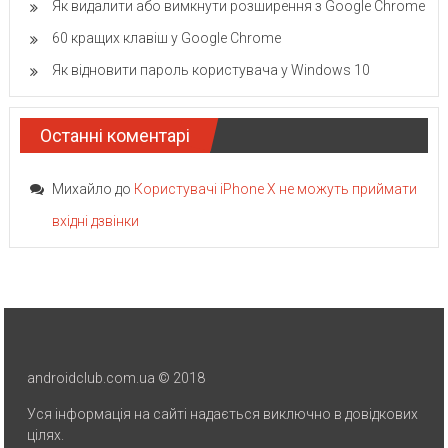
Як видалити або вимкнути розширення з Google Chrome
60 кращих клавіш у Google Chrome
Як відновити пароль користувача у Windows 10
Останні коментарі
Михайло
до
Користувачі iPhone X не можуть приймати
вхідні дзвінки
androidclub.com.ua © 2018
Уся інформація на сайті надається виключно в довідкових
цілях.