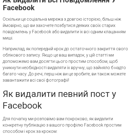
Facebook
Оскільки це соціальна мережа з довгою історією, більш ніж
ймовірно, що ви захочете позбутися деяких своїх старих
повідомлень у Facebook або видалити їх всі одним клацанням
миші.
Наприклад, як попередній крок до остаточного закриття свого
облікового запису. Якщо це ваш випадок, у цій статті ми
допоможемо вам досягти цього простим способом, щоб
уникнути необхідності видаляти їх вручну, що зайняло б надто
багато часу. До речі, перш ніж ви це зробите, ви також можете
завантажити всі свої фотографії!
Як видалити певний пост у
Facebook
Для початку ми розповімо вам покроково, як видалити
конкретну публікацію з вашого профілю Facebook простим
способом і крок за кроком: