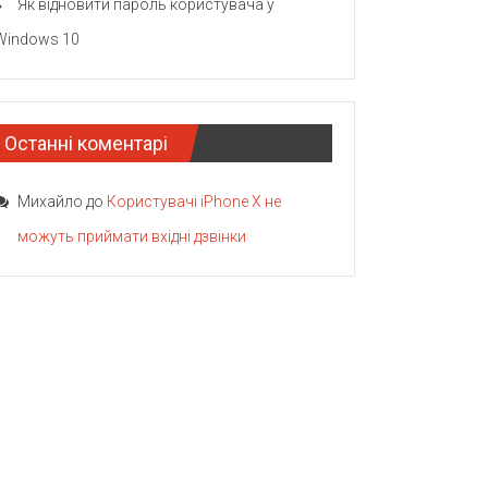
Як відновити пароль користувача у
Windows 10
Останні коментарі
Михайло
до
Користувачі iPhone X не
можуть приймати вхідні дзвінки