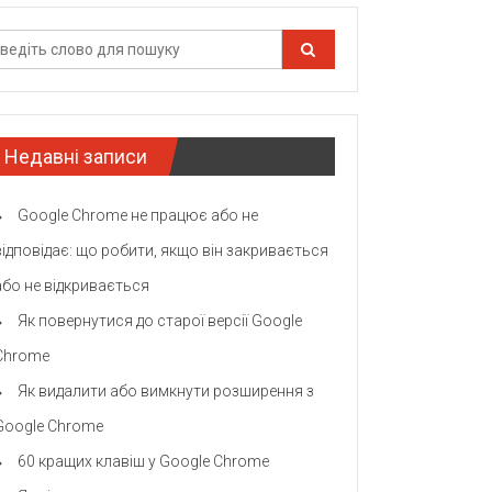
Недавні записи
Google Chrome не працює або не
відповідає: що робити, якщо він закривається
або не відкривається
Як повернутися до старої версії Google
Chrome
Як видалити або вимкнути розширення з
Google Chrome
60 кращих клавіш у Google Chrome