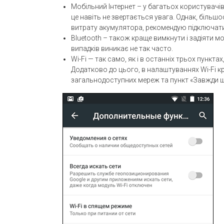
Мобільний Інтернет – у багатьох користувачів
це навіть не звертається увага. Однак, більшо
витрату акумулятора, рекомендую підключатис
Bluetooth – також краще вимкнути і задіяти мо
випадків виникає не так часто.
Wi-Fi — так само, як і в останніх трьох пункта
Додатково до цього, в налаштуваннях Wi-Fi 
загальнодоступних мереж та пункт «Завжди ш