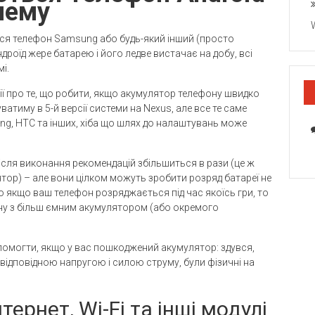
лему
ся телефон Samsung або будь-який інший (просто
дроїд жере батарею і його ледве вистачає на добу, всі
мі.
ції про те, що робити, якщо акумулятор телефону швидко
атиму в 5-й версії системи на Nexus, але все те саме
msung, HTC та інших, хіба що шлях до налаштувань може
після виконання рекомендацій збільшиться в рази (це ж
лятор) – але вони цілком можуть зробити розряд батареї не
що якщо ваш телефон розряджається під час якоїсь гри, то
ну з більш ємним акумулятором (або окремого
опомогти, якщо у вас пошкоджений акумулятор: здувся,
відповідною напругою і силою струму, були фізичні на
тернет, Wi-Fi та інші модулі