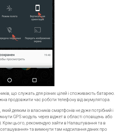
иків, що служать для різних цілей і споживають батарею.
на продовжити час роботи телефону від акумулятора.
який деяким із власників смартфонів не дуже потрібний і
кнути GPS модуль через віджет в області сповіщень або
). Крім цього, рекомендую зайти в Налаштування та в
е розташування» та вимкнути там надсилання даних про