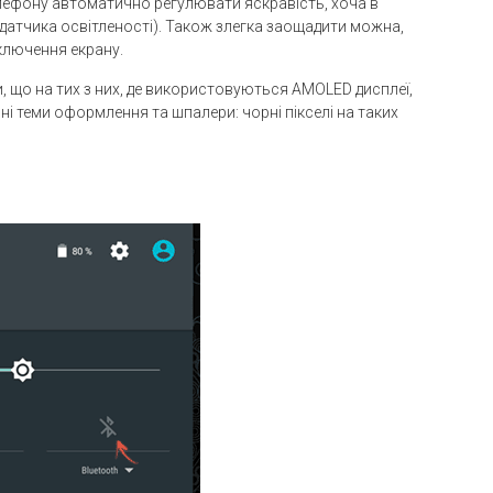
лефону автоматично регулювати яскравість, хоча в
датчика освітленості). Також злегка заощадити можна,
ключення екрану.
 що на тих з них, де використовуються AMOLED дисплеї,
ні теми оформлення та шпалери: чорні пікселі на таких