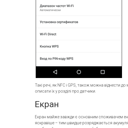
Такі речі, як NFC і GPS, також можна віднести до
описати їх у розділі про датчики.
Екран
Екран майже завжди є основним споживачем енер
яскравіше – тим швидше розряджається акумулят