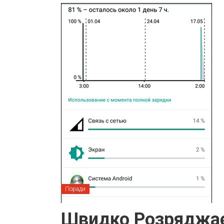
Поради
Швидко Розряджає