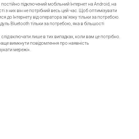
 постійно підключений мобільний Інтернет на Android, на
сті з них він не потрібний весь цей час. Щоб оптимізувати
я до Інтернету від оператора зв’язку тільки за потребою.
дуль Bluetooth тільки за потребою, яка в більшості
х, слід включати лише в тих випадках, коли вам це потрібно.
краще вимкнути повідомлення про наявність
укати мережі».