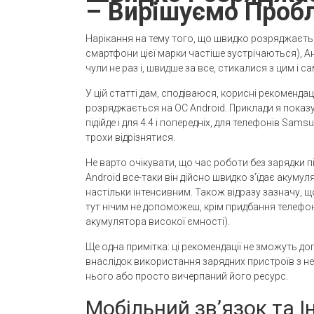
– Вирішуємо Проб
Нарікання на тему того, що швидко розряджаєть
смартфони цієї марки частіше зустрічаються), Ан
чули не раз і, швидше за все, стикалися з цим і са
У цій статті дам, сподіваюся, корисні рекоменда
розряджається на ОС Android. Приклади я показув
підійде і для 4.4 і попередніх, для телефонів Sa
трохи відрізнятися.
Не варто очікувати, що час роботи без зарядки 
Android все-таки він дійсно швидко з’їдає акуму
настільки інтенсивним. Також відразу зазначу, 
тут нічим не допоможеш, крім придбання телефо
акумулятора високої ємності).
Ще одна примітка: ці рекомендації не зможуть д
внаслідок використання зарядних пристроїв з не
нього або просто вичерпаний його ресурс.
Мобільний зв’язок та Ін