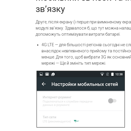
зв’язку
Друге, після екрану (і перше при вимкненому екра
модулі зв’язку. Здавалося б, що тут можна налашт
допоможуть оптимізувати витрати батареї.
4G LTE — для більшості регіонів сьогодні не с
внаслідок невпевненого прийому та постійн
менше. Для того, щоб вибрати 3G як основний
мережі — Ще й змініть тип мережі.