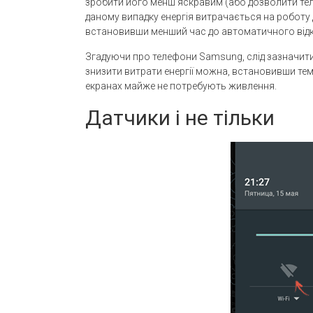
зробити його менш яскравим (або дозволити те
даному випадку енергія витрачається на роботу 
встановивши менший час до автоматичного від
Згадуючи про телефони Samsung, слід зазначити,
знизити витрати енергії можна, встановивши тем
екранах майже не потребують живлення.
Датчики і не тільки