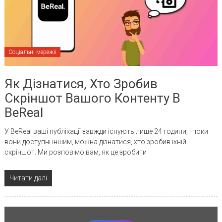
Соціальні мережіі
Як Дізнатися, Хто Зробив
Скріншот Вашого Контенту В
BeReal
У BeReal ваші публікації завжди існують лише 24 години, і поки
вони доступні іншим, можна дізнатися, хто зробив їхній
скріншот. Ми розповімо вам, як це зробити
Читати далі