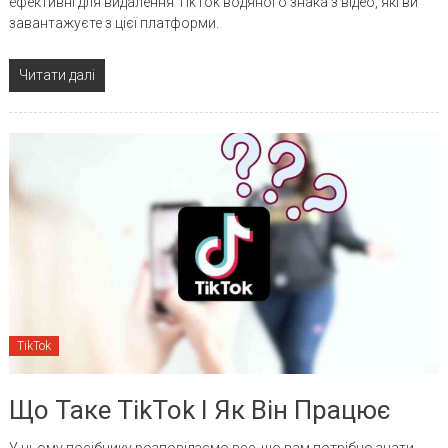
ефективні для видалення TikTok водяного знака з відео, які ви
завантажуєте з цієї платформи.
Читати далі
TikTok
Що Таке TikTok І Як Він Працює
У цьому посібнику розповідаємо все, що вам потрібно знати