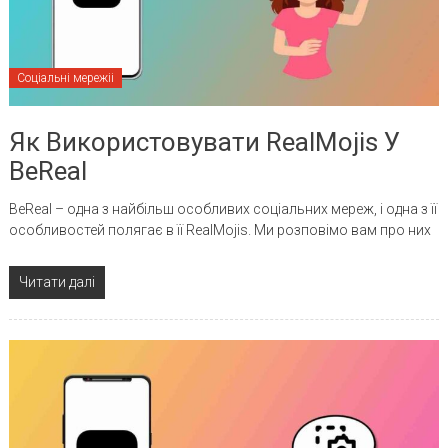
Соціальні мережіі
Як Використовувати RealMojis У
BeReal
BeReal – одна з найбільш особливих соціальних мереж, і одна з її
особливостей полягає в її RealMojis. Ми розповімо вам про них
Читати далі