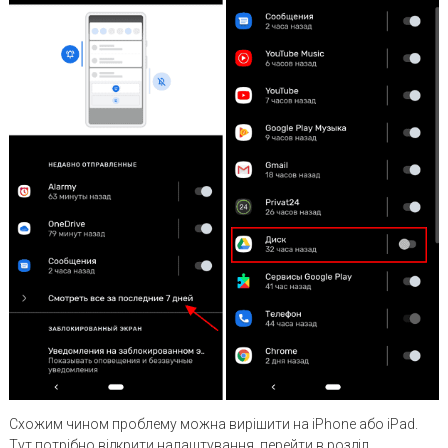
Схожим чином проблему можна вирішити на iPhone або iPad.
Тут потрібно відкрити налаштування, перейти в розділ