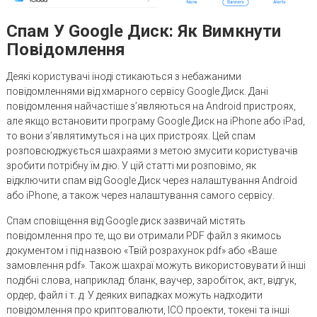
Спам У Google Диск: Як Вимкнути
Повідомлення
Деякі користувачі іноді стикаються з небажаними
повідомленнями від хмарного сервісу Google Диск. Дані
повідомлення найчастіше з’являються на Android пристроях,
але якщо встановити програму Google Диск на iPhone або iPad,
то вони з’являтимуться і на цих пристроях. Цей спам
розповсюджується шахраями з метою змусити користувачів
зробити потрібну їм дію. У цій статті ми розповімо, як
відключити спам від Google Диск через налаштування Android
або iPhone, а також через налаштування самого сервісу.
Спам сповіщення від Google диск зазвичай містять
повідомлення про те, що ви отримали PDF файл з якимось
документом і під назвою «Твій розрахунок pdf» або «Ваше
замовлення pdf». Також шахраї можуть використовувати й інші
подібні слова, наприклад: бланк, ваучер, заробіток, акт, відгук,
ордер, файл і т. д. У деяких випадках можуть надходити
повідомлення про криптовалюти, ICO проекти, токені та інші