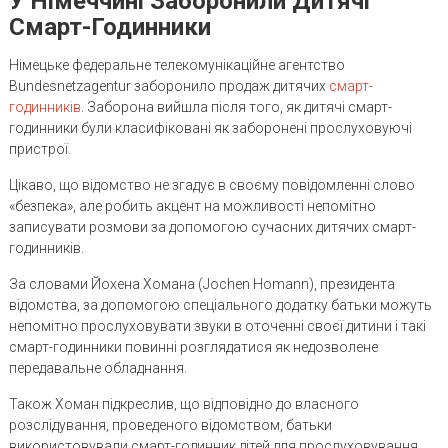
У Німеччині Заборонили Дитячі
Смарт-Годинники
Німецьке федеральне телекомунікаційне агентство
Bundesnetzagentur заборонило продаж дитячих
смарт-
годинників
. Заборона вийшла після того, як дитячі смарт-
годинники були класифіковані як заборонені прослуховуючі
пристрої.
Цікаво, що відомство не згадує в своєму повідомленні слово
«безпека», але робить акцент на можливості непомітно
записувати розмови за допомогою сучасних дитячих смарт-
годинників.
За словами Йохена Хомана (Jochen Homann), президента
відомства, за допомогою спеціального додатку батьки можуть
непомітно прослуховувати звуки в оточенні своєї дитини і такі
смарт-годинники повинні розглядатися як недозволене
передавальне обладнання.
Також Хоман підкреслив, що відповідно до власного
розслідування, проведеного відомством, батьки
використовували смарт-годинник дітей для прослуховування