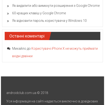
Як видалити або вимкнути розширення з Google Chrome
60 кращих клавіш у Google Chrome
Як відновити пароль користувача у Windows 10
Останні коментарі
Михайло
до
Користувачі iPhone X не можуть приймати
вхідні дзвінки
androidclub.com.ua © 2018
Уся інформація на сайті надається виключно в довідкових