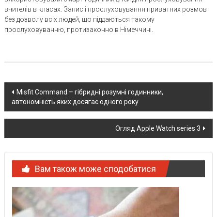
вчителів в класах. Запис і прослуховування приватних розмов
без дозволу всіх людей, що піддаються такому
прослуховуванню, протизаконно в Німеччині.
Post
Misfit Command – гібридні розумні годинники,
автономність яких досягає одного року
navigation
Огляд Apple Watch series 3
Вам також може сподобатися