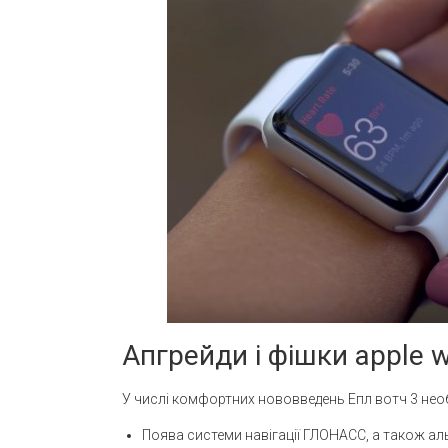
Апгрейди і фішки apple w
У числі комфортних нововведень Епл вотч 3 необ
Поява системи навігації ГЛОНАСС, а також а