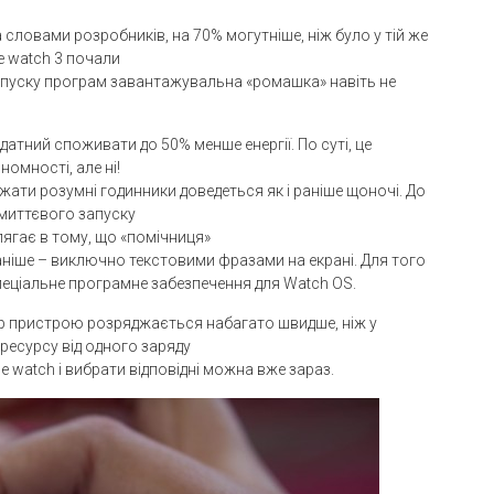
словами розробників, на 70% могутніше, ніж було у тій же
le watch 3 почали
запуску програм завантажувальна «ромашка» навіть не
датний споживати до 50% менше енергії. По суті, це
омності, але ні!
джати розумні годинники доведеться як і раніше щоночі. До
 миттєвого запуску
олягає в тому, що «помічниця»
раніше – виключно текстовими фразами на екрані. Для того
еціальне програмне забезпечення для Watch OS.
ор пристрою розряджається набагато швидше, ніж у
ресурсу від одного заряду
e watch і вибрати відповідні можна вже зараз.