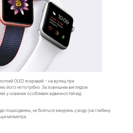
дисплей OLED яскравий – на вулиці при
ею його не потрібно. За зовнішнім виглядом
має у новинки особливих відмінностей від
 до пошкоджень, не бояться занурень у воду (на глибину
ьше міліметра.