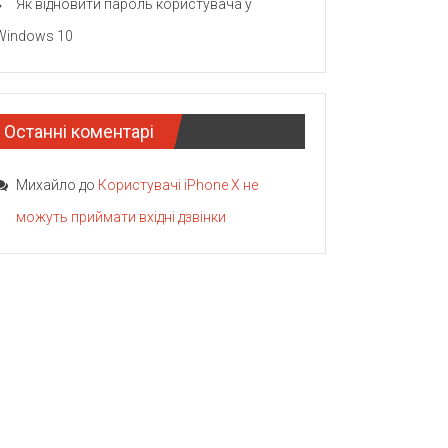
Як відновити пароль користувача у
Windows 10
Останні коментарі
Михайло
до
Користувачі iPhone X не
можуть приймати вхідні дзвінки