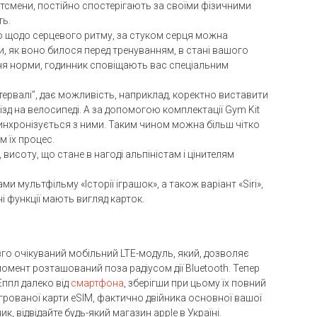
ортсмени, постійно спостерігають за своїми фізичними
ть.
ю щодо серцевого ритму, за стуком серця можна
и, як воно билося перед тренуванням, в стані вашого
ення норми, годинник сповіщають вас спеціальним
тервалі”, дає можливість, наприклад, коректно виставити
аїзд на велосипеді. А за допомогою комплектації Gym Kit
инхронізується з ними. Таким чином можна більш чітко
м їх процес.
висоту, що стане в нагоді альпіністам і цінителям
и мультфільму «Історії іграшок», а також варіант «Siri»,
і функції мають вигляд карток.
го очікуваний мобільний LTE-модуль, який, дозволяє
момент розташований поза радіусом дії Bluetooth. Тепер
ппл далеко від
смартфона
, зберігши при цьому їх повний
егрованої карти eSIM, фактично двійника основної вашої
, відвідайте будь-який магазин apple в Україні.