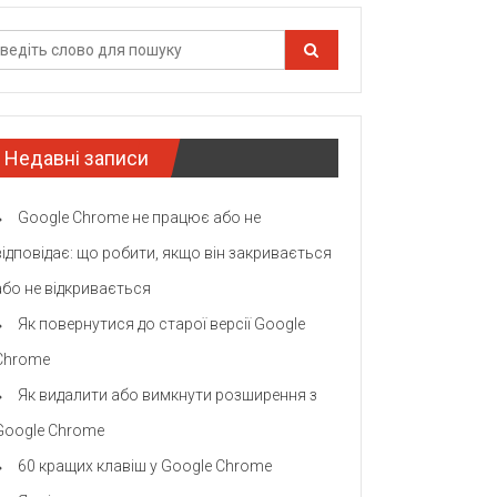
Недавні записи
Google Chrome не працює або не
відповідає: що робити, якщо він закривається
або не відкривається
Як повернутися до старої версії Google
Chrome
Як видалити або вимкнути розширення з
Google Chrome
60 кращих клавіш у Google Chrome