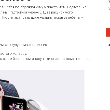
ies 3 став по-справжньому мейнстрімом. Радикальна
лінь – підтримка мережі LTE, за рахунок чого
 Плюс апарат став дуже жвавим, показує небачену
м, хто купує смарт годинник:
частого кольору;
 сірим браслетом, знову-таки «з серпанком» в кольорі;