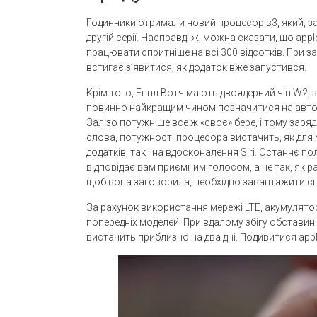
Годинники отримали новий процесор s3, який, за 
другій серії. Насправді ж, можна сказати, що app
працювати спритніше на всі 300 відсотків. При 
встигає з’явитися, як додаток вже запустився.
Крім того, Еппл Вотч мають двоядерний чіп W2, з
повинно найкращим чином позначитися на автон
Залізо потужніше все ж «своє» бере, і тому заря
слова, потужності процесора вистачить, як для
додатків, так і на вдосконалення Siri. Останнє п
відповідає вам приємним голосом, а не так, як 
щоб вона заговорила, необхідно завантажити сп
За рахунок використання мережі LTE, акумулят
попередніх моделей. При вдалому збігу обставин 
вистачить приблизно на два дні. Подивитися appl