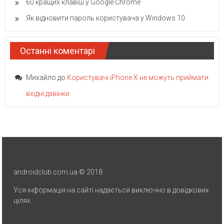
60 кращих клавіш у Google Chrome
Як відновити пароль користувача у Windows 10
Останні коментарі
Михайло
до
Користувачі iPhone X не можуть приймати
вхідні дзвінки
androidclub.com.ua © 2018
Уся інформація на сайті надається виключно в довідкових
цілях.