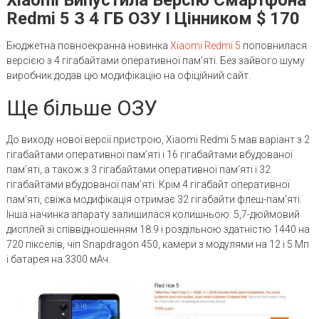
Redmi 5 З 4 ГБ ОЗУ І Цінником $ 170
Бюджетна повноекранна новинка
Xiaomi Redmi 5
поповнилася
версією з 4 гігабайтами оперативної пам’яті. Без зайвого шуму
виробник додав цю модифікацію на офіційний сайт.
Ще більше ОЗУ
До виходу нової версії пристрою, Xiaomi Redmi 5 мав варіант з 2
гігабайтами оперативної пам’яті і 16 гігабайтами вбудованої
пам’яті, а також з 3 гігабайтами оперативної пам’яті і 32
гігабайтами вбудованої пам’яті. Крім 4 гігабайт оперативної
пам’яті, свіжа модифікація отримає 32 гігабайти флеш-пам’яті.
Інша начинка апарату залишилася колишньою: 5,7-дюймовий
дисплей зі співвідношенням 18:9 і роздільною здатністю 1440 на
720 пікселів, чіп Snapdragon 450, камери з модулями на 12 і 5 Мп
і батарея на 3300 мАч.