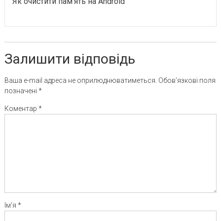
Як очистити пам’ять на Android
Залишити відповідь
Ваша e-mail адреса не оприлюднюватиметься.
Обов’язкові поля
позначені
*
Коментар
*
Ім'я
*