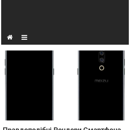
Правдоподібні Рендери Смартфона