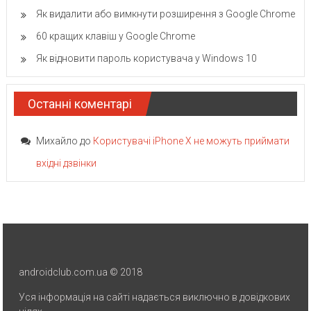
Як видалити або вимкнути розширення з Google Chrome
60 кращих клавіш у Google Chrome
Як відновити пароль користувача у Windows 10
Останні коментарі
Михайло
до
Користувачі iPhone X не можуть приймати
вхідні дзвінки
androidclub.com.ua © 2018
Уся інформація на сайті надається виключно в довідкових