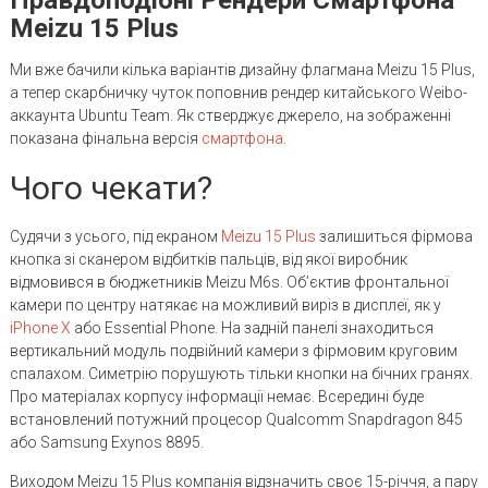
Meizu 15 Plus
Ми вже бачили кілька варіантів дизайну флагмана Meizu 15 Plus,
а тепер скарбничку чуток поповнив рендер китайського Weibo-
аккаунта Ubuntu Team. Як стверджує джерело, на зображенні
показана фінальна версія
смартфона
.
Чого чекати?
Судячи з усього, під екраном
Meizu 15 Plus
залишиться фірмова
кнопка зі сканером відбитків пальців, від якої виробник
відмовився в бюджетників Meizu M6s. Об’єктив фронтальної
камери по центру натякає на можливий виріз в дисплеї, як у
iPhone X
або Essential Phone. На задній панелі знаходиться
вертикальний модуль подвійний камери з фірмовим круговим
спалахом. Симетрію порушують тільки кнопки на бічних гранях.
Про матеріалах корпусу інформації немає. Всередині буде
встановлений потужний процесор Qualcomm Snapdragon 845
або Samsung Exynos 8895.
Виходом Meizu 15 Plus компанія відзначить своє 15-річчя, а пару