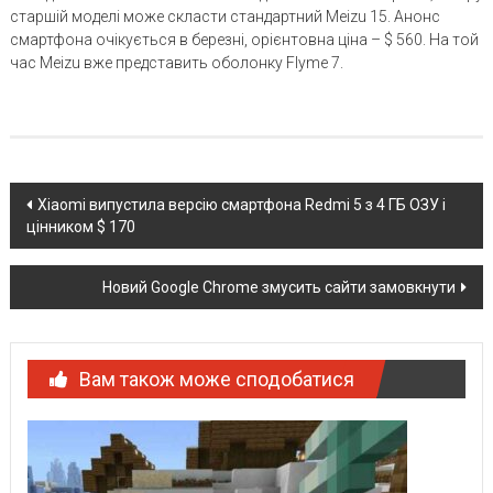
старшій моделі може скласти стандартний Meizu 15. Анонс
смартфона очікується в березні, орієнтовна ціна – $ 560. На той
час Meizu вже представить оболонку Flyme 7.
Post
Xiaomi випустила версію смартфона Redmi 5 з 4 ГБ ОЗУ і
цінником $ 170
navigation
Новий Google Chrome змусить сайти замовкнути
Вам також може сподобатися