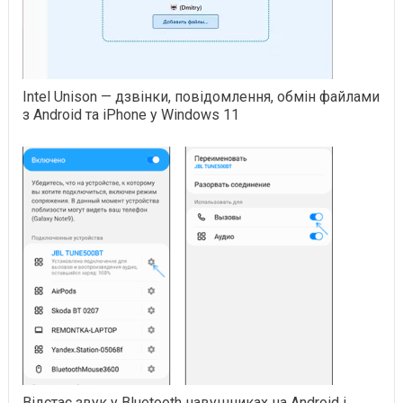
Intel Unison — дзвінки, повідомлення, обмін файлами
з Android та iPhone у Windows 11
Відстає звук у Bluetooth навушниках на Android і