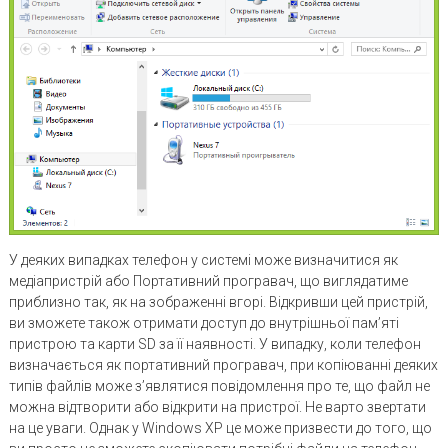
У деяких випадках телефон у системі може визначитися як
медіапристрій або Портативний програвач, що виглядатиме
приблизно так, як на зображенні вгорі. Відкривши цей пристрій,
ви зможете також отримати доступ до внутрішньої пам’яті
пристрою та карти SD за її наявності. У випадку, коли телефон
визначається як портативний програвач, при копіюванні деяких
типів файлів може з’являтися повідомлення про те, що файл не
можна відтворити або відкрити на пристрої. Не варто звертати
на це уваги. Однак у Windows XP це може призвести до того, що