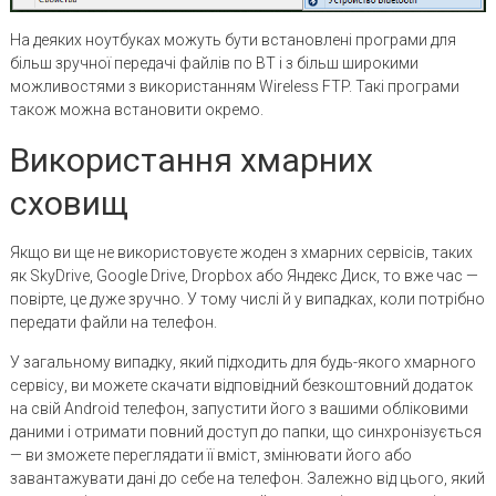
На деяких ноутбуках можуть бути встановлені програми для
більш зручної передачі файлів по BT і з більш широкими
можливостями з використанням Wireless FTP. Такі програми
також можна встановити окремо.
Використання хмарних
сховищ
Якщо ви ще не використовуєте жоден з хмарних сервісів, таких
як SkyDrive, Google Drive, Dropbox або Яндекс Диск, то вже час —
повірте, це дуже зручно. У тому числі й у випадках, коли потрібно
передати файли на телефон.
У загальному випадку, який підходить для будь-якого хмарного
сервісу, ви можете скачати відповідний безкоштовний додаток
на свій Android телефон, запустити його з вашими обліковими
даними і отримати повний доступ до папки, що синхронізується
— ви зможете переглядати її вміст, змінювати його або
завантажувати дані до себе на телефон. Залежно від цього, який