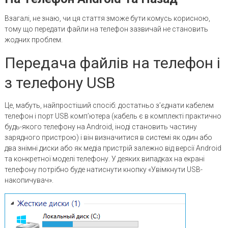
Взагалі, не знаю, чи ця стаття зможе бути комусь корисною,
тому що передати файли на телефон зазвичай не становить
жодних проблем.
Передача файлів на телефон і
з телефону USB
Це, мабуть, найпростіший спосіб: достатньо з’єднати кабелем
телефон і порт USB комп’ютера (кабель є в комплекті практично
будь-якого телефону на Android, іноді становить частину
зарядного пристрою) і він визначитися в системі як один або
два знімні диски або як медіа пристрій залежно від версії Android
та конкретної моделі телефону. У деяких випадках на екрані
телефону потрібно буде натиснути кнопку «Увімкнути USB-
накопичувач».