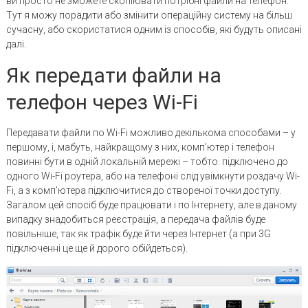
ви просто не зможете скопіювати потрібні файли на телефон.
Тут я можу порадити або змінити операційну систему на більш
сучасну, або скористатися одним із способів, які будуть описані
далі.
Як передати файли на
телефон через Wi-Fi
Передавати файли по Wi-Fi можливо декількома способами – у
першому, і, мабуть, найкращому з них, комп’ютер і телефон
повинні бути в одній локальній мережі – тобто. підключено до
одного Wi-Fi роутера, або на телефоні слід увімкнути роздачу Wi-
Fi, а з комп’ютера підключитися до створеної точки доступу.
Загалом цей спосіб буде працювати і по Інтернету, але в даному
випадку знадобиться реєстрація, а передача файлів буде
повільніше, так як трафік буде йти через Інтернет (а при 3G
підключенні це ще й дорого обійдеться).