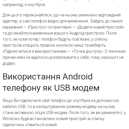
наприклад, з ноутбука.
Для цього переконайтеся, що на ньому увімкнено відповідний
адаптер, а сам телефон видно для виявлення. Зайдіть до панелі
керування — «Пристрої та принтери» — «Додати новий пристрій»
та дочекайтеся виявлення вашого Андроїд пристрою. Після
того, як комп’ютер і телефон будуть пов’язані, у списку
пристроїв клацніть правою кнопкою миші та виберіть
«Підключитися з використанням» — «Точка доступу». З технічних
причин мені не вдалося це реалізувати у себе, тому скріншот не
додаю.
Використання Android
телефону як USB модем
Якщо Ви підключите свій телефон до ноутбука за допомогою
кабелю USB, то в налаштуваннях режиму модему на ньому
стане активною опція USB-модем. Після того, як ви увімкнете її, у
Windows буде встановлено новий пристрій і в списку
підключень з’явиться новий.