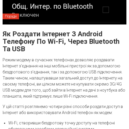
Поради
Як Роздати Інтернет З Android
Телефону По Wi-Fi, Через Bluetooth
Та USB
Режим модему в сучасних телефонах дозволяє роздавати
Інтернет з’єднання на інші мобільні пристрої як за допомогою
бездротового з’єднання, так і за допомогою USB підключення.
Таким чином, налаштувавши загальний доступ до Інтернету на
своєму телефоні, ви цілком можете не купувати окремо 3G/4G
USB модем для того, щоб зайти в Інтернет на дачі з ноутбука або
планшета, який підтримує лише Wi-Fi підключення.
У цій статті розглянемо чотири різні способи роздати доступ в
Інтернет або використовувати Android телефон як модем:
Wi-Fi, створивши бездротову точку доступу на телефоні
вбудованими засобами операційної системи