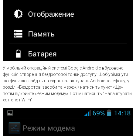
У мобільній операційній системі Google Android є вбудована
функція створення бездротової точки доступу. Щоб увімкнути
цю функцію, зайдіть на екран налаштувань Android телефону, у
розділі «Бездротові засоби та мережі» натисніть пункт «Ще»,
потім відкрийте «Режим модему». Потім натисніть “Налаштувати
хот-спот Wi-Fi”.