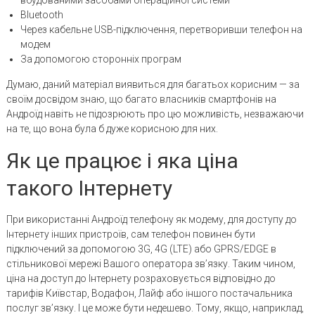
Bluetooth
Через кабельне USB-підключення, перетворивши телефон на
модем
За допомогою сторонніх програм
Думаю, даний матеріал виявиться для багатьох корисним — за
своїм досвідом знаю, що багато власників смартфонів на
Андроїд навіть не підозрюють про цю можливість, незважаючи
на те, що вона була б дуже корисною для них.
Як це працює і яка ціна
такого Інтернету
При використанні Андроїд телефону як модему, для доступу до
Інтернету інших пристроїв, сам телефон повинен бути
підключений за допомогою 3G, 4G (LTE) або GPRS/EDGE в
стільникової мережі Вашого оператора зв’язку. Таким чином,
ціна на доступ до Інтернету розраховується відповідно до
тарифів Київстар, Водафон, Лайф або іншого постачальника
послуг зв’язку. І це може бути недешево. Тому, якщо, наприклад,