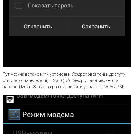
Тут можна встановити установки бездротової точки доступу,
створеної на телефоні, — SSID (Ім’я бездротової мережі) та
пароль. Пункт «Захист» краще залишити у значенні WPA2 PSK.