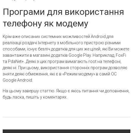
Програми для використання
телефону як модему
Крім вже описаних системних можливостей Android для
реалізації роздачі Інтернету з мобільного пристрою різними
способами, існує безліч додатків для цих же цілей, які Ви можете
завантажити в магазині додатків Google Play. Наприклад, FoxFi
та PdaNet+. Деякі з цих програм вимагають root на телефоні,
деякі ні. При цьому, використання сторонніх програм дозволяє
зняти деякі обмеження, які є в «Режим модему» в самій ОС
Google Android.
На цьому завершу статтю. Якщо є якісь питання чи доповнення,
будь ласка, пишіть у коментарях.