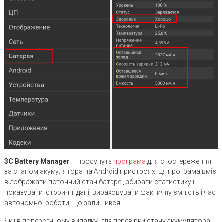
3C Battery Manager
– просунута
програма
для спостереження
за станом акумулятора на Android пристроях. Ця програма вміє
відображати поточний стан батареї, збирати статистику і
показувати історичні дані, вираховувати фактичну ємність і час
автономної роботи, що залишився.
Як і в попередньому випадку, для перевірки стану акумулятора