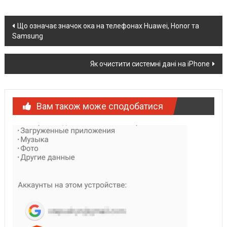
Post
Що означає значок ока на телефонах Huawei, Honor та
Samsung
navigation
Як очистити системні дані на iPhone
Вам також може сподобатися