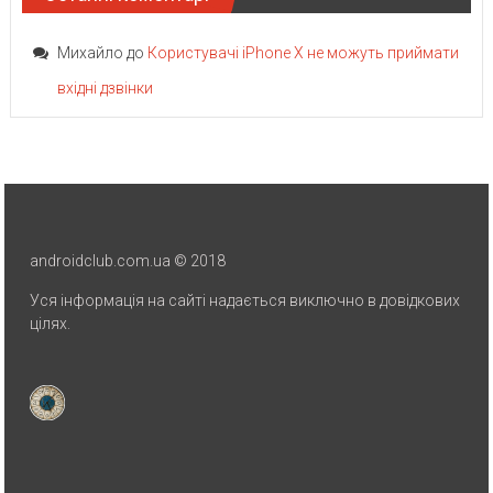
Михайло
до
Користувачі iPhone X не можуть приймати
вхідні дзвінки
androidclub.com.ua © 2018
Уся інформація на сайті надається виключно в довідкових
цілях.