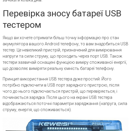
зачекати кілька днів.
Перевірка зносу батареї USB
тестером
Якщо ви хочете отримати більш точну інформацію про стан
акумулятора вашого Android телефону, то вам знадобиться USB
тестер. Це невеликий пристрій, призначений для вимірювання
напруги та сили струму, що проходить через порт USB. Також
тестери зазвичай оснащені функцією виміру споживаної енергії,
що дозволяє виміряти реальну ємність батареї телефону.
Принцип використання USB тестера дуже простий. Його
потрібно підключити в USB порт зарядного пристрою, після
чого до нього підключається пристрій, що перевіряється, і
починається зарядка. Після цього на екрані USB тестера
відображаються поточні параметри заряджання (напруга, сила
струму, енергія, що споживається).