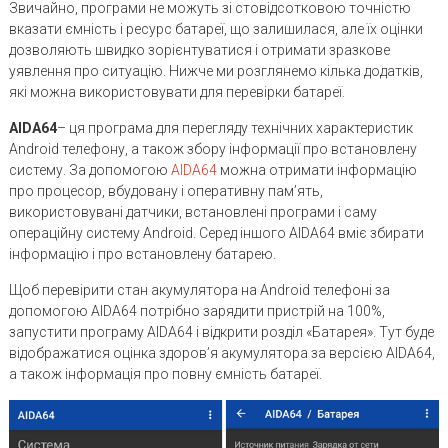
Звичайно, програми не можуть зі стовідсотковою точністю
вказати ємність і ресурс батареї, що залишилася, але їх оцінки
дозволяють швидко зорієнтуватися і отримати зразкове
уявлення про ситуацію. Нижче ми розглянемо кілька додатків,
які можна використовувати для перевірки батареї.
AIDA64
– ця програма для перегляду технічних характеристик
Android телефону, а також збору інформації про встановлену
систему. За допомогою
AIDA64
можна отримати інформацію
про процесор, вбудовану і оперативну пам’ять,
використовувані датчики, встановлені програми і саму
операційну систему Android. Серед іншого AIDA64 вміє збирати
інформацію і про встановлену батарею.
Щоб перевірити стан акумулятора на Android телефоні за
допомогою AIDA64 потрібно зарядити пристрій на 100%,
запустити програму AIDA64 і відкрити розділ «Батарея». Тут буде
відображатися оцінка здоров’я акумулятора за версією AIDA64,
а також інформація про повну ємність батареї.