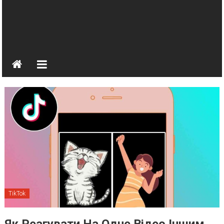
TikTok
Як Реагувати На Одне Відео Іншим