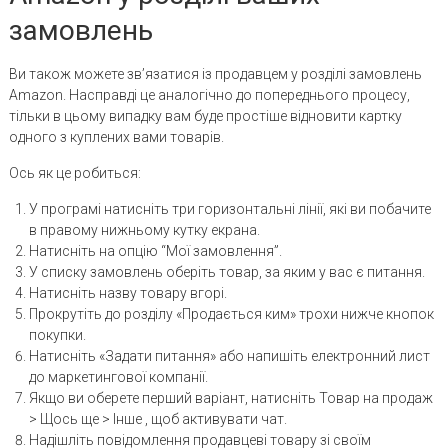
замовлень
Ви також можете зв’язатися із продавцем у розділі замовлень
Amazon. Насправді це аналогічно до попереднього процесу,
тільки в цьому випадку вам буде простіше відновити картку
одного з куплених вами товарів.
Ось як це робиться:
У програмі натисніть три горизонтальні лінії, які ви побачите
в правому нижньому кутку екрана.
Натисніть на опцію “Мої замовлення”.
У списку замовлень оберіть товар, за яким у вас є питання.
Натисніть назву товару вгорі.
Прокрутіть до розділу «Продається ким» трохи нижче кнопок
покупки.
Натисніть «Задати питання» або напишіть електронний лист
до маркетингової компанії.
Якщо ви оберете перший варіант, натисніть Товар на продаж
> Щось ще > Інше , щоб активувати чат.
Надішліть повідомлення продавцеві товару зі своїм