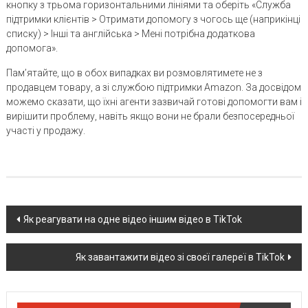
кнопку з трьома горизонтальними лініями та оберіть «Служба
підтримки клієнтів > Отримати допомогу з чогось ще (наприкінці
списку) > Інші та англійська > Мені потрібна додаткова
допомога».
Пам’ятайте, що в обох випадках ви розмовлятимете не з
продавцем товару, а зі службою підтримки Amazon. За досвідом
можемо сказати, що їхні агенти зазвичай готові допомогти вам і
вирішити проблему, навіть якщо вони не брали безпосередньої
участі у продажу.
Post
Як реагувати на одне відео іншим відео в TikTok
navigation
Як завантажити відео зі своєї галереї в TikTok