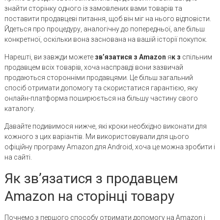
знайти сторінку одного із замовлених вами товарів та
поставити продавцеві питання, щоб він міг на нього відповісти.
Йдеться про процедуру, аналогічну до попередньої, але більш
конкретної, оскільки вона заснована на вашій історії покупок.
Нарешті, ви завжди можете
зв’язатися з Amazon
я
к з
спільним
продавцем всіх товарів, хоча насправді вони зазвичай
продаються сторонніми продавцями. Це більш загальний
спосіб отримати допомогу та скористатися гарантією, яку
онлайн-платформа поширюється на більшу частину свого
каталогу.
Давайте подивимося нижче, які кроки необхідно виконати для
кожного з цих варіантів. Ми використовували для цього
офіційну програму Amazon для Android, хоча це можна зробити і
на сайті.
Як зв’язатися з продавцем
Amazon на сторінці товару
Почнемо з першого способу отримати допомогу на Amazon і