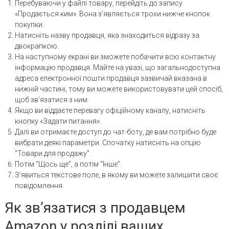
Перебуваючи у файлі товару, перейдіть до запису
«Продається ким». Вона з’являється трохи нижче кнопок
покупки.
Натисніть назву продавця, яка знаходиться відразу за
двокрапкою.
На наступному екрані ви зможете побачити всю контактну
інформацію продавця. Майте на увазі, що загальнодоступна
адреса електронної пошти продавця зазвичай вказана в
нижній частині, тому ви можете використовувати цей спосіб,
щоб зв’язатися з ним.
Якщо ви віддаєте перевагу офіційному каналу, натисніть
кнопку «Задати питання».
Далі ви отримаєте доступ до чат-боту, де вам потрібно буде
вибрати деякі параметри. Спочатку натисніть на опцію
“Товари для продажу”.
Потім “Щось ще”, а потім “Інше”.
З’явиться текстове поле, в якому ви можете залишити своє
повідомлення.
Як зв’язатися з продавцем
Amazon у розділі ваших