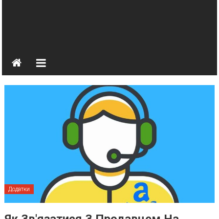
Додатки
Як Зв'язатися З Продавцем На