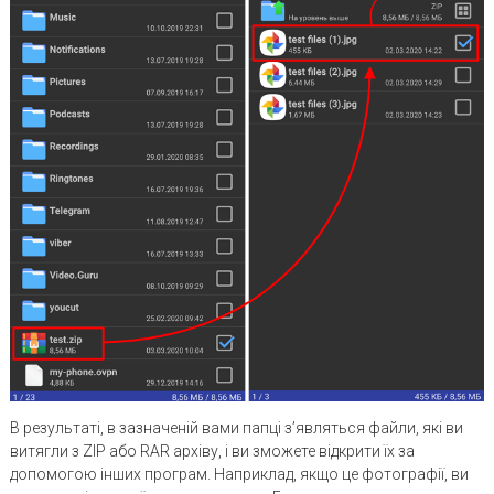
В результаті, в зазначеній вами папці з’являться файли, які ви
витягли з ZIP або RAR архіву, і ви зможете відкрити їх за
допомогою інших програм. Наприклад, якщо це фотографії, ви