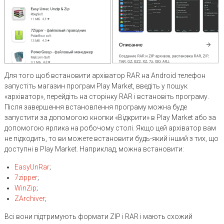
Для того щоб встановити архіватор RAR на Android телефон
запустіть магазин програм Play Market, введіть у пошук
«архіватор», перейдіть на сторінку RAR і встановіть програму.
Після завершення встановлення програму можна буде
запустити за допомогою кнопки «Відкрити» в Play Market або за
допомогою ярлика на робочому столі. Якщо цей архіватор вам
не підходить, то ви можете встановити будь-який інший з тих, що
доступні в Play Market. Наприклад, можна встановити:
EasyUnRar
;
7zipper
;
WinZip
;
ZArchiver
;
Всі вони підтримують формати ZIP і RAR і мають схожий