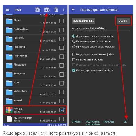
Якщо архів невеликий, його розпакування виконається