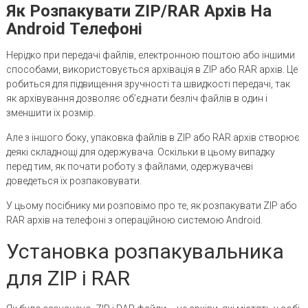
Як Розпакувати ZIP/RAR Архів На
Android Телефоні
Нерідко при передачі файлів, електронною поштою або іншими
способами, використовується архівація в ZIP або RAR архів. Це
робиться для підвищення зручності та швидкості передачі, так
як архівування дозволяє об’єднати безліч файлів в один і
зменшити їх розмір.
Але з іншого боку, упаковка файлів в ZIP або RAR архів створює
деякі складнощі для одержувача. Оскільки в цьому випадку
перед тим, як почати роботу з файлами, одержувачеві
доведеться їх розпаковувати.
У цьому посібнику ми розповімо про те, як розпакувати ZIP або
RAR архів на телефоні з операційною системою Android.
Установка розпакувальника
для ZIP і RAR