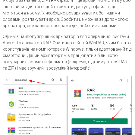
Як було зазначено, ZIP і RAR файли – це архіви, які містять у собі
інші файли. Для того щоб отримати доступ до файлів, що
містяться в ньому, їх необхідно розархівувати або, іншими
словами, розпакувати архів. Зробити це можна за допомогою
архіватора, спеціальної програми для роботи з архівами.
Одним з найпопулярніших архіваторів для операційної системи
Android є архіватор RAR. Фактично цей той WinRAR, яким багато
користувачів на комп’ютерах з Windows, тільки адаптований під
смартфони. Даний архіватор вміє працювати з більшістю
популярних форматів форматів (зокрема, підтримуються RAR
та ZIP) і має зручний і зрозумілий інтерфейс.