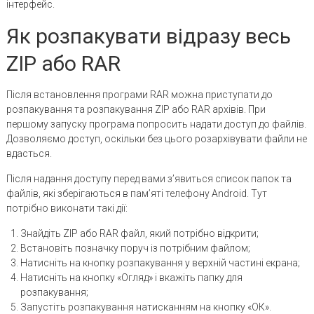
інтерфейс.
Як розпакувати відразу весь
ZIP або RAR
Після встановлення програми RAR можна приступати до
розпакування та розпакування ZIP або RAR архівів. При
першому запуску програма попросить надати доступ до файлів.
Дозволяємо доступ, оскільки без цього розархівувати файли не
вдасться.
Після надання доступу перед вами з’явиться список папок та
файлів, які зберігаються в пам’яті телефону Android. Тут
потрібно виконати такі дії:
Знайдіть ZIP або RAR файл, який потрібно відкрити;
Встановіть позначку поруч із потрібним файлом;
Натисніть на кнопку розпакування у верхній частині екрана;
Натисніть на кнопку «Огляд» і вкажіть папку для
розпакування;
Запустіть розпакування натисканням на кнопку «ОК».