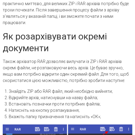
практично миттєво, для великих ZIP і RAR архівів потрібно буде
трохи почекати. Після завершення процесу файли з архіву
з’являться у вказаній папці, і ви зможете почати з ними
працювати.
Як розархівувати окремі
документи
Також архіватор RAR дозволяє вилучати із ZIP і RAR архівів
окремі файли, не розпаковуючи весь архів. Це буває зручно,
якщо вам потрібно відкрити один окремий файл. Для того, щоб
скористатися цією можливістю, потрібно зробити наступне:
Знайдіть ZIP або RAR файл, який необхідно вийняти;
Відкрийте архів, натиснувши на назву файла;
Встановіть позначки проти потрібних файлів;
Натисніть на кнопку розпакування;
Вкажіть папку призначення та натисніть «ОК»;