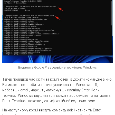
Видалить Google Play сервіси з терміналу Windows
Тепер прийшов час сісти за комп’ютер і відкрити командне вікно.
Ви можете це зробити, натиснувши клавіші Windows + R,
набравши cmd і, нарешті, натиснувши клавішу Enter. Коли
термінал Windows відкриється, введіть adb devices та натисніть
Enter. Термінал покаже ідентифікаційний код пристрою.
На наступному кроці введіть команду adb і натисніть Enter.