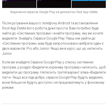
Видалення сервісів Google Play за допомогою Root App Delete
Після рутування вашого телефону Android та встановлення
Root App Delete його робота дуже проста. Вам потрібно буде
зайти до «Системних програм» і знайти програму, яку ви хочете
видалити. Знайдіть Сервіси Google Play. Перш ніж увійти до
«Системних програм», вам буде запропоновано вибрати один з
двох варіантів: Pro або Junior. Якщо ви в курсі, що це, натисніть
Junior.
Коли ви знайдете Сервіси Google Play у списку системних
програм, у розділі «Видалити кореневу програму» натисніть, щоб
видалити цю програму. Натисніть третій варіант зліва «Видалити
патч». Якщо все піде добре, сервіси Google Play будуть видалені,
вони більше не будуть доступні і не працюватимуть у фоновому
режимі.