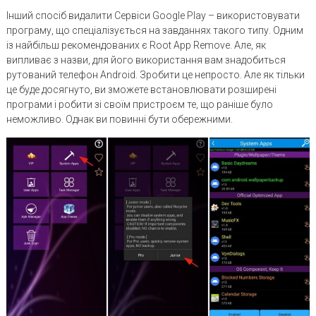
Інший спосіб видалити Сервіси Google Play – використовувати
програму, що спеціалізується на завданнях такого типу. Одним
із найбільш рекомендованих є Root App Remove. Але, як
випливає з назви, для його використання вам знадобиться
рутований телефон Android. Зробити це непросто. Але як тільки
це буде досягнуто, ви зможете встановлювати розширені
програми і робити зі своїм пристроєм те, що раніше було
неможливо. Однак ви повинні бути обережними.