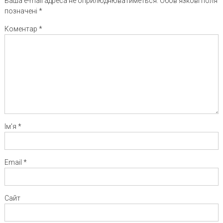
Ваша e-mail адреса не оприлюднюватиметься.
Обов’язкові поля
позначені
*
Коментар
*
Ім'я
*
Email
*
Сайт