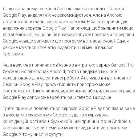
Якщо на вашому телефоні Android вже встановлені Сервіси
Google Play, видаляти їх не рекомендується. Але на Android
останнє слово залишається за юзером. Є багато причин для
видалення сервісів Google Play. Наприклад, щоб звільнити місце
для зберігання. Якщо ви не використовуєте програми та сервіси
Google, навіщо залишати цю програму встановленою? Однак
рекомендується спочатку видалити інші менш важливі
програми.
Інша важлива причина пов’язана з витратою заряду батареї. На
бюджетних телефонах Android, тобто найдешевших, все
налаштовано для ефективної роботи. Але якщо ви встановите
Сервіси Google Play, продуктивність пристрою може
постраждати. Таким чином, відключення або видалення сервісів
Google Play допоможе зробити ваш телефон швидше.
Третя причина позбавитися сервісів Google Play пов’язана саме
з виходом з екосистеми Google. Будь то з міркувань
конфіденційності або з будь-якої іншої причини. Хоча Android є
частиною цієї екосистеми, ви можете видалити всі програми
Google. У тому числі й супутні.