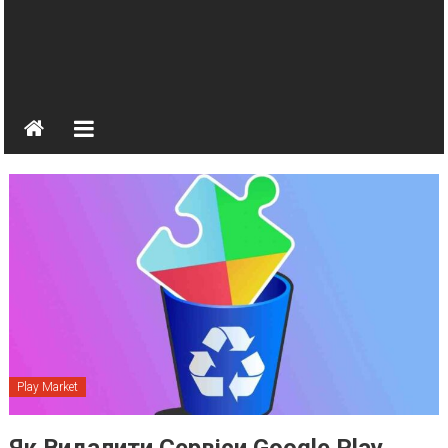
Play Market
Як Видалити Сервіси Google Play