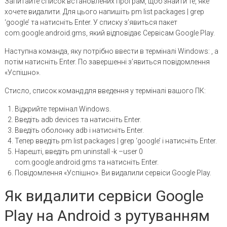
Запитайте список встановлених програм, щоб знайти те, яке
хочете видалити. Для цього напишіть pm list packages | grep
‘google’ та натисніть Enter. У списку з’явиться пакет
com.google.android.gms, який відповідає Сервісам Google Play.
Наступна команда, яку потрібно ввести в терміналі Windows: , а
потім натисніть Enter. По завершенні з’явиться повідомлення
«Успішно».
Стисло, список команд для введення у терміналі вашого ПК:
Відкрийте термінал Windows.
Введіть adb devices та натисніть Enter.
Введіть оболонку adb і натисніть Enter.
Тепер введіть pm list packages | grep ‘google’ і натисніть Enter.
Нарешті, введіть pm uninstall -k –user 0
com.google.android.gms та натисніть Enter.
Повідомлення «Успішно». Ви видалили сервіси Google Play.
Як видалити сервіси Google
Play на Android з рутуванням