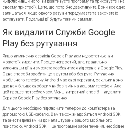
«Відключивши його, ви деактивуєте програму та приховуєте її на
своєму пристрої». Це те, що потрібно деактивуйте. Вони все одно
залишаться, якщо одного разу ви передумаєте та захочете їх
активувати. Подальші дії будуть такими самими.
Як видалити Служби Google
Play без рутування
Якщо вимкнення сервісів Google Play вам недостатньо, ви
можете їх видалити. Процес непростий, але, правильно
виконавши дії, ви зможете позбавитися від сервісів Google Play.
Є два способи зробити це: з рутом або без рута. Рутування
мобільного телефону Android має свої переваги, оскільки воно
дає вам більше свободи у виборі змін на вашому телефоні. Але
цей процес потребує часу. Менш витратний спосіб — видалити
Сервіси Google Play без рутування.
Для цього необхідно підключити телефон до комп’ютера за
допомогою USB-кабелю. Вам також знадобиться Android SDK
та внести деякі зміни до налаштувань вашого мобільного
пристрою. Android SDK — це програмне забезпечення, необхідне