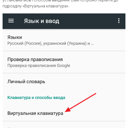
установки мов і способів введення. Вам потрібно перейти до
підрозділу «Віртуальна клавіатура».