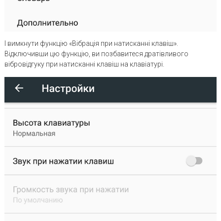
І вимкнути функцію «Вібрація при натисканні клавіш».
Відключивши цю функцію, ви позбавитеся дратівливого
вібровідгуку при натисканні клавіш на клавіатурі.