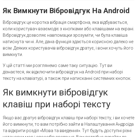
Як Вимкнути Вібровідгук На Android
Вібровідгук це коротка вібрація смартфона, яка відбувається,
коли користувач взаємодіє з кнопками або клавішами на екрані.
Вібровідгук дозволяє навпомацки зрозуміти, чи була клавіша
натиснута чи ні. Але, дана функція здається корисною далеко не
всім. Деяких користувачів вібровідгук дратує, і вони хочуть його
вимкнути.
У цій статті ми розглянемо саме таку ситуацію. Тут ви
дізнаєтеся, як відключити вібровідгук на Android при наборі
тексту на клавіатурі, а також при натисканні системних кнопок.
Як вимкнути вібровідгук
клавіш при наборі тексту
Якщо вас дратує вібровідгук клавіш при наборі тексту, і ви хочете
його вимкнути, то вам потрібно зайти в Налаштування Андроїда
та відкрити розділ «Мова та введення». Тут будуть доступні різні