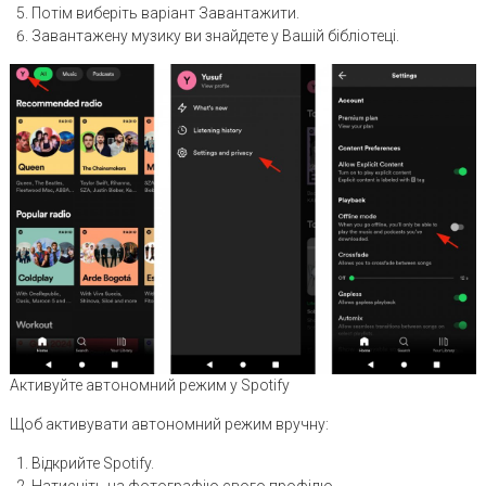
Потім виберіть варіант Завантажити.
Завантажену музику ви знайдете у Вашій бібліотеці.
Активуйте автономний режим у Spotify
Щоб активувати автономний режим вручну:
Відкрийте Spotify.