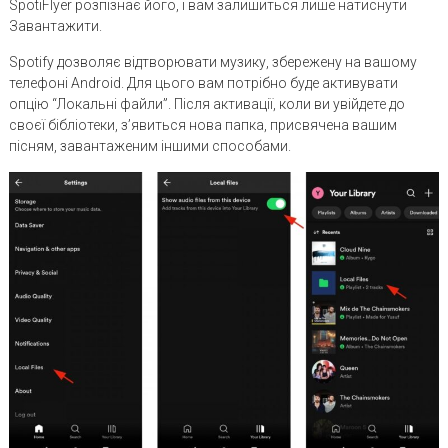
SpotiFlyer розпізнає його, і вам залишиться лише натиснути
Завантажити.
Spotify дозволяє відтворювати музику, збережену на вашому
телефоні Android. Для цього вам потрібно буде активувати
опцію “Локальні файли”. Після активації, коли ви увійдете до
своєї бібліотеки, з’явиться нова папка, присвячена вашим
пісням, завантаженим іншими способами.