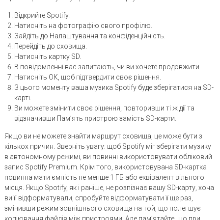
Відкрийте Spotify.
Натисніть на фотографію свого профілю.
Зайдіть до Налаштування та конфіденційність.
Перейдіть до сховища.
Натисніть картку SD.
В повідомленні вас запитають, чи ви хочете продовжити.
Натисніть ОК, щоб підтвердити своє рішення.
З цього моменту ваша музика Spotify буде зберігатися на SD-
карті.
Ви можете змінити своє рішення, повторивши ті ж дії та
відзначивши Пам’ять пристрою замість SD-карти.
Якщо ви не можете знайти маршрут сховища, це може бути з
кількох причин. Зверніть увагу: щоб Spotify міг зберігати музику
в автономному режимі, ви повинні використовувати обліковий
запис Spotify Premium. Крім того, використовувана SD-картка
повинна мати ємність не менше 1 ГБ або еквівалент вільного
місця. Якщо Spotify, як і раніше, не розпізнає вашу SD-карту, хоча
ви її відформатували, спробуйте відформатувати її ще раз,
змінивши режим зовнішнього сховища на той, що полегшує
копіювання файлів між пристроями. Але пам’ятайте, що при