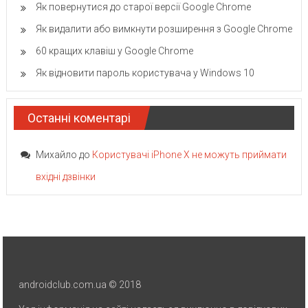
Як повернутися до старої версії Google Chrome
Як видалити або вимкнути розширення з Google Chrome
60 кращих клавіш у Google Chrome
Як відновити пароль користувача у Windows 10
Останні коментарі
Михайло
до
Користувачі iPhone X не можуть приймати
вхідні дзвінки
androidclub.com.ua © 2018