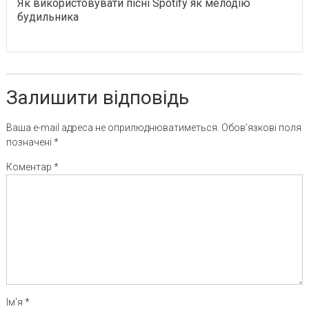
Як використовувати пісні Spotify як мелодію
будильника
Залишити відповідь
Ваша e-mail адреса не оприлюднюватиметься.
Обов’язкові поля
позначені
*
Коментар
*
Ім'я
*