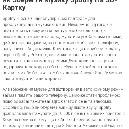
Картку
Spotify — одна з найпопулярніших платформ для
прослуховування музики онлайн. Незалежно від того, чи
платите ви підписку або користуєтеся безкоштовно, з
рекламою, ви можете насолоджуватися улюбленими піснями,
де б ви не знаходилися, за допомогою мобільного телефону,
навушників або динаміків. Крім того, якщо ви виберете платну
версію Spotify Premium, ви зможете завантажувати пісні та
слухати їх в автономному режимі. Дуже корисно, якщо ви
подорожуєте за кордон або перебуваєте в районі з поганим
покриттям або без нього. У безкоштовній версії Spotify можна
завантажувати лише подкасти.
Але збереження музики для відтворення в автономному режимі
займає пам’ять вашого телефону. Це може стати проблемою,
якщо ви завантажите занадто багато пісень та альбомів.
Особливо, якщо ви оберете найвищу якість звуку. Spotify
дозволяє завантажувати до 10 000 пісень на 5 різних пристроїв.
Хороша новина в тому, що на Android, крім основної пам’яті
телефону, зазвичай є слот для SD-картки. А оскільки SD-картки