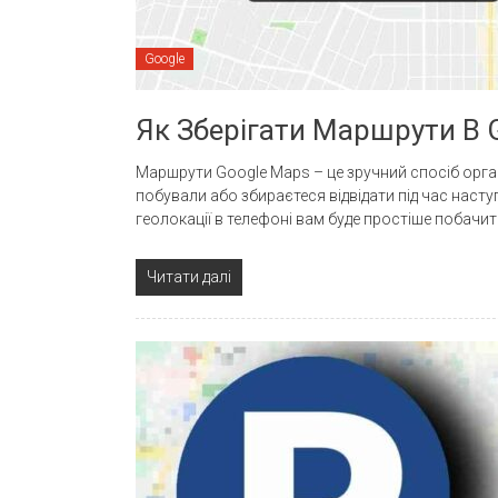
Google
Як Зберігати Маршрути В 
Маршрути Google Maps – це зручний спосіб органі
побували або збираєтеся відвідати під час насту
геолокації в телефоні вам буде простіше побачити
Читати далі