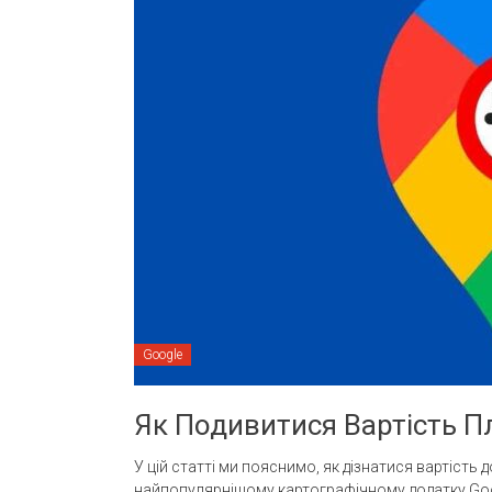
Google
Як Подивитися Вартість П
У цій статті ми пояснимо, як дізнатися вартість
найпопулярнішому картографічному додатку Googl