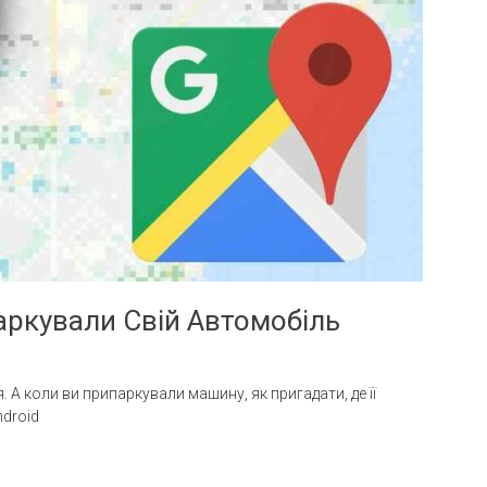
аркували Свій Автомобіль
 А коли ви припаркували машину, як пригадати, де її
droid