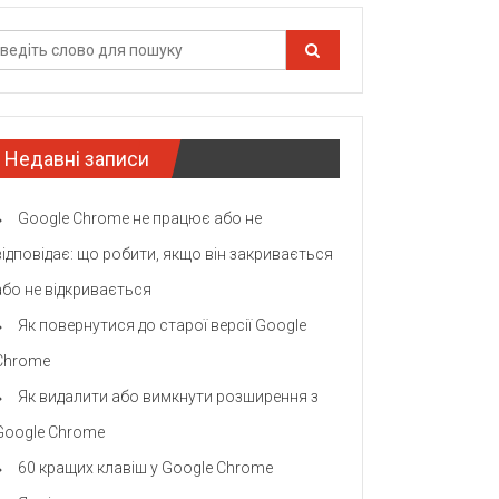
Недавні записи
Google Chrome не працює або не
відповідає: що робити, якщо він закривається
або не відкривається
Як повернутися до старої версії Google
Chrome
Як видалити або вимкнути розширення з
Google Chrome
60 кращих клавіш у Google Chrome