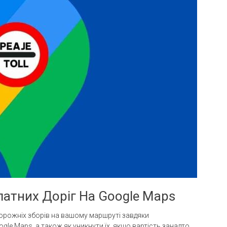
латних Доріг На Google Maps
 дорожніх зборів на вашому маршруті завдяки
e Maps, а також як уникнути їх, якщо вартість занадто