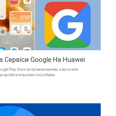
Та Сервіси Google На Huawei
gle Play Store за промовчанням, а ви хочете
 це зробити кількома способами