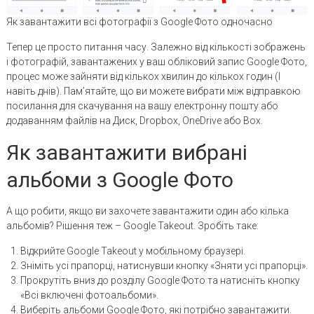
Як завантажити всі фотографії з Google Фото одночасно
Тепер це просто питання часу. Залежно від кількості зображень
і фотографій, завантажених у ваш обліковий запис Google Фото,
процес може зайняти від кількох хвилин до кількох годин (І
навіть днів). Пам’ятайте, що ви можете вибрати між відправкою
посилання для скачування на вашу електронну пошту або
додаванням файлів на Диск, Dropbox, OneDrive або Box.
Як завантажити вибрані
альбоми з Google Фото
А що робити, якщо ви захочете завантажити один або кілька
альбомів? Рішення теж – Google Takeout. Зробіть таке:
Відкрийте Google Takeout у мобільному браузері.
Зніміть усі прапорці, натиснувши кнопку «Зняти усі прапорці».
Прокрутіть вниз до розділу Google Фото та натисніть кнопку
«Всі включені фотоальбоми».
Виберіть альбоми Google Фото, які потрібно завантажити.