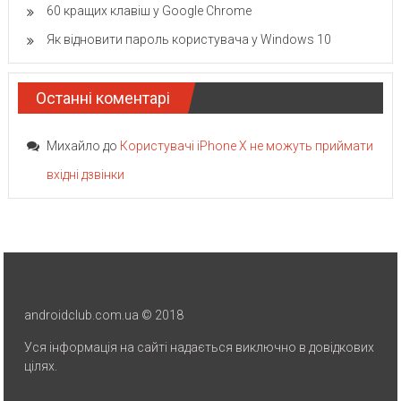
60 кращих клавіш у Google Chrome
Як відновити пароль користувача у Windows 10
Останні коментарі
Михайло
до
Користувачі iPhone X не можуть приймати
вхідні дзвінки
androidclub.com.ua © 2018
Уся інформація на сайті надається виключно в довідкових
цілях.