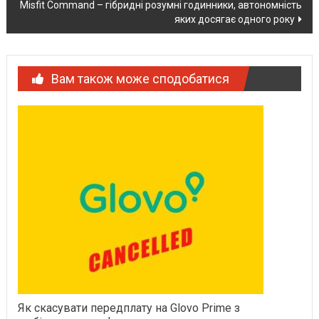
Misfit Command – гібридні розумні годинники, автономність
яких досягає одного року
Вам також може сподобатися
Як скасувати передплату на Glovo Prime з