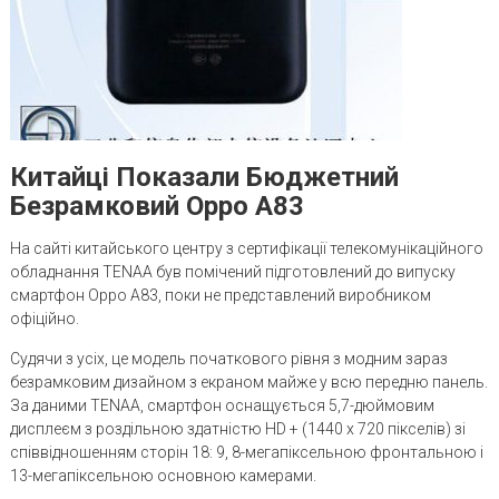
Китайці Показали Бюджетний
Безрамковий Oppo A83
На сайті китайського центру з сертифікації телекомунікаційного
обладнання TENAA був помічений підготовлений до випуску
смартфон Oppo A83, поки не представлений виробником
офіційно.
Судячи з усіх, це модель початкового рівня з модним зараз
безрамковим дизайном з екраном майже у всю передню панель.
За даними TENAA, смартфон оснащується 5,7-дюймовим
дисплеєм з роздільною здатністю HD + (1440 x 720 пікселів) зі
співвідношенням сторін 18: 9, 8-мегапіксельною фронтальною і
13-мегапіксельною основною камерами.