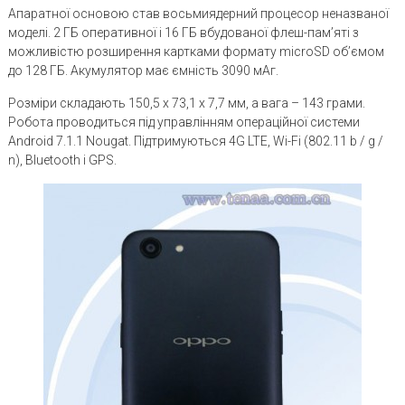
Апаратної основою став восьмиядерний процесор неназваної
моделі. 2 ГБ оперативної і 16 ГБ вбудованої флеш-пам’яті з
можливістю розширення картками формату microSD об’ємом
до 128 ГБ. Акумулятор має ємність 3090 мАг.
Розміри складають 150,5 x 73,1 x 7,7 мм, а вага – 143 грами.
Робота проводиться під управлінням операційної системи
Android 7.1.1 Nougat. Підтримуються 4G LTE, Wi-Fi (802.11 b / g /
n), Bluetooth і GPS.