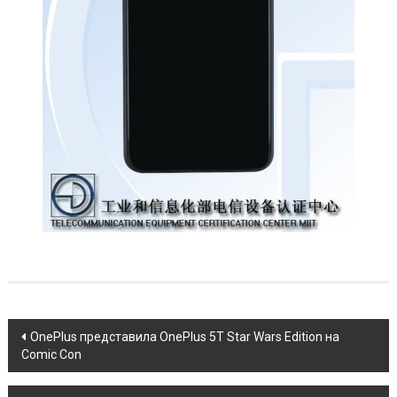
Post
OnePlus представила OnePlus 5T Star Wars Edition на
Comic Con
navigation