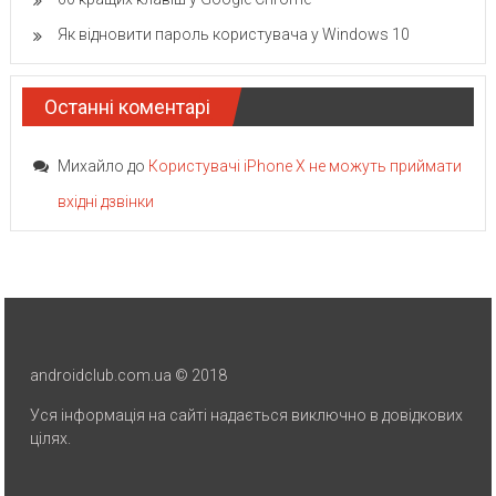
Як відновити пароль користувача у Windows 10
Останні коментарі
Михайло
до
Користувачі iPhone X не можуть приймати
вхідні дзвінки
androidclub.com.ua © 2018
Уся інформація на сайті надається виключно в довідкових
цілях.