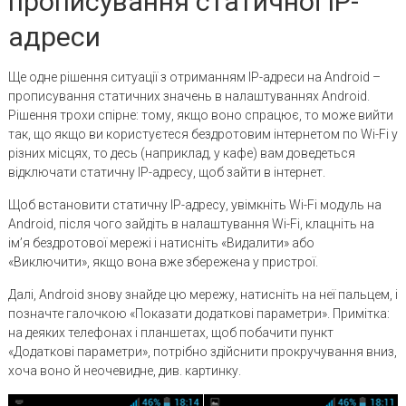
прописування статичної IP-
адреси
Ще одне рішення ситуації з отриманням IP-адреси на Android –
прописування статичних значень в налаштуваннях Android.
Рішення трохи спірне: тому, якщо воно спрацює, то може вийти
так, що якщо ви користуєтеся бездротовим інтернетом по Wi-Fi у
різних місцях, то десь (наприклад, у кафе) вам доведеться
відключати статичну IP-адресу, щоб зайти в інтернет.
Щоб встановити статичну IP-адресу, увімкніть Wi-Fi модуль на
Android, після чого зайдіть в налаштування Wi-Fi, клацніть на
ім’я бездротової мережі і натисніть «Видалити» або
«Виключити», якщо вона вже збережена у пристрої.
Далі, Android знову знайде цю мережу, натисніть на неї пальцем, і
позначте галочкою «Показати додаткові параметри». Примітка:
на деяких телефонах і планшетах, щоб побачити пункт
«Додаткові параметри», потрібно здійснити прокручування вниз,
хоча воно й неочевидне, див. картинку.