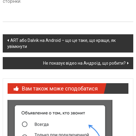
сторінки.
Post
ART або Dalvik на Android – що це таке, що краще, як
увімкнути
navigation
Не показує відео на Андроїд, що робити?
Вам також може сподобатися