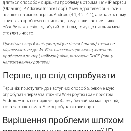
діляться способом вирішити проблему з отриманням IP адреси
(Obtaining IP Address Infinite Loop). У мене два телефони і один
планшет на різних версіях Android (4.1, 4.2 і 4.4), але на жодному
з них така проблема не виникає, тому і залишається лише
обробити матеріал, здобутий тут і там, тому що питання мені
ставлять часто.
Примітка: якщо й інші пристрої (не тільки
Android) також не
підключаються до
Wi-
Fi за вказаною причиною, можливо
проблема в роутері, найімовірніше, вимкнено
DHCP (див. у
налаштуваннях роутера).
Перше, що слід спробувати
Перш ніж приступати до наступних способів, рекомендую
спробувати перезавантажити Wi-Fi роутер і сам пристрій
Android — іноді це вирішує проблему без зайвих маніпуляцій,
хоча частіше немає. Але спробувати таки варто.
Вирішення проблеми шляхом