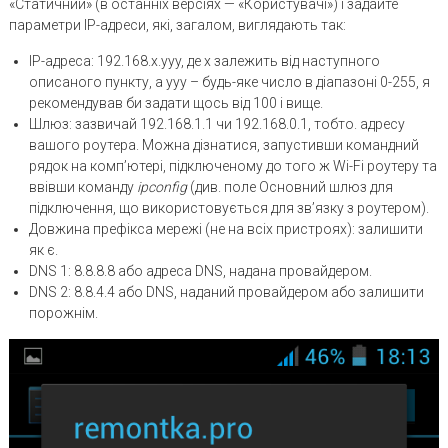
«Статичний» (в останніх версіях — «Користувачі») і задайте
параметри IP-адреси, які, загалом, виглядають так:
IP-адреса: 192.168.x.yyy, де x залежить від наступного
описаного пункту, а yyy – будь-яке число в діапазоні 0-255, я
рекомендував би задати щось від 100 і вище.
Шлюз: зазвичай 192.168.1.1 чи 192.168.0.1, тобто. адресу
вашого роутера. Можна дізнатися, запустивши командний
рядок на комп’ютері, підключеному до того ж Wi-Fi роутеру та
ввівши команду
ipconfig
(див. поле Основний шлюз для
підключення, що використовується для зв’язку з роутером).
Довжина префікса мережі (не на всіх пристроях): залишити
як є.
DNS 1: 8.8.8.8 або адреса DNS, надана провайдером.
DNS 2: 8.8.4.4 або DNS, наданий провайдером або залишити
порожнім.