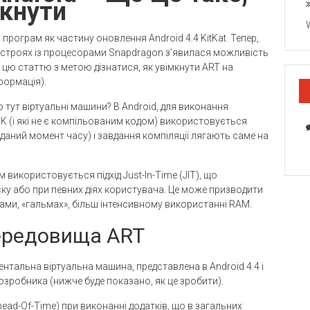
мкнути
рограм як частину оновлення Android 4.4 KitKat. Тепер,
ристроях із процесорами Snapdragon з’явилася можливість
цю статтю з метою дізнатися, як увімкнути ART на
нформація).
 тут віртуальні машини? В Android, для виконання
PK (і які не є компільованим кодом) використовується
даний момент часу) і завдання компіляції лягають саме на
м використовується підхід Just-In-Time (JIT), що
ку або при певних діях користувача. Це може призводити
ами, «гальмах», більш інтенсивному використанні RAM.
середовища ART
нтальна віртуальна машина, представлена ​​в Android 4.4 і
зробника (нижче буде показано, як це зробити).
Ahead-Of-Time) при виконанні додатків, що в загальних