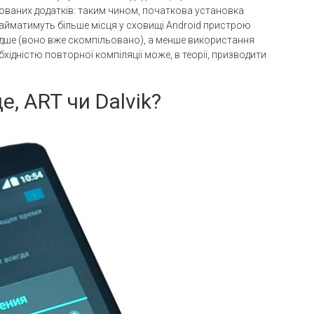
ваних додатків: таким чином, початкова установка
айматимуть більше місця у сховищі Android пристрою
идше (воно вже скомпільовано), а менше використання
бхідністю повторної компіляції може, в теорії, призводити
е, ART чи Dalvik?