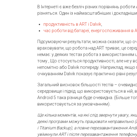
В Інтернеті є вже безліч різних порівнянь роботи
різняться. Один із наймасштабніших і докладніших
продуктивність в ART і Dalvik
,
час роботи від батареї, енергоспоживання в A
Підсумовуючи результати, можна сказати, що оч
враховувати, що робота над ART триває, це сере
немає: у деяких тестах робота з використанням
тому , Що стосується продуктивності, але не у всі
непомітно або Dalvik попереду. Наприклад, якщо
очікуванням Dalvik показує практично рівні резул
Загальний висновок більшості тестів – очевидної 
середовище і підхід, що використовується в ній,
Android 5 така різниця буде очевидна. (Більше 
використовується за умовчанням).
Ще кілька моментів, на які слід звернути увагу,
деякі програми можуть працювати неправильно (а
і
Titanium
Backup), а повне перезавантаження
Andr
увімкнули
ART і після перезавантаження телефону 