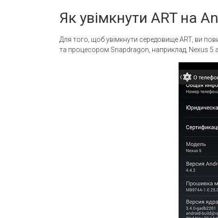
Як увімкнути ART на An
Для того, щоб увімкнути середовище ART, ви пови
та процесором Snapdragon, наприклад, Nexus 5 а