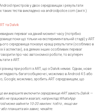
 Android пристроїв у двох середовищах і результати
 таких тестів викладено на androidpolice.com (англ.):
RT та Dalvik
евидних переваг на даний момент часу (потрібно
довище поки що тільки на експериментальній стадії) у ART
 цього середовища показує кращі результати (особливо в
х її аспектах), а в деяких інших особливих переваг
 говорити про час автономної роботи, то всупереч
ьтати з ART.
різниці при роботі з ART, що з Dalvik немає. Однак, нове
 виглядають багатообіцяюче і, можливо в Android 4.5 або
того, Google, можливо, зробить ART середовищем, що
 якщо ви вирішите включити середовище
ART замість
Dalvik —
бо не працювати взагалі, наприклад
WhatsApp
oid може зайняти 10-20 хвилин: тобто , якщо ви
або планшета він завис, чекайте.