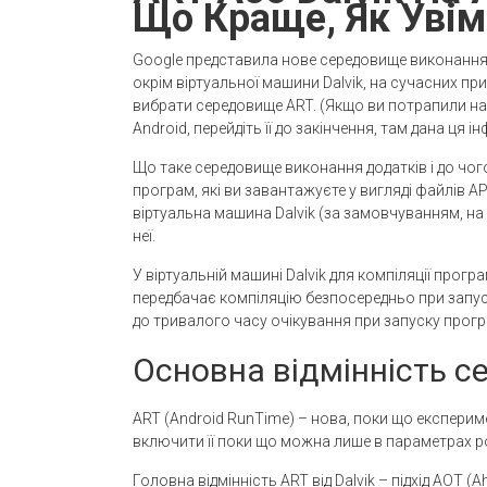
Що Краще, Як Уві
Google представила нове середовище виконання п
окрім віртуальної машини Dalvik, на сучасних п
вибрати середовище ART. (Якщо ви потрапили на 
Android, перейдіть її до закінчення, там дана ця і
Що таке середовище виконання додатків і до чого
програм, які ви завантажуєте у вигляді файлів A
віртуальна машина Dalvik (за замовчуванням, на 
неї.
У віртуальній машині Dalvik для компіляції програ
передбачає компіляцію безпосередньо при запус
до тривалого часу очікування при запуску прогр
Основна відмінність 
ART (Android RunTime) – нова, поки що експериме
включити її поки що можна лише в параметрах ро
Головна відмінність ART від Dalvik – підхід AOT (