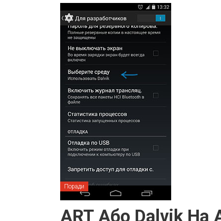
Поради
ART Або Dalvik На 