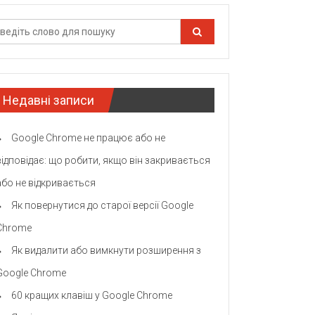
Недавні записи
Google Chrome не працює або не
відповідає: що робити, якщо він закривається
або не відкривається
Як повернутися до старої версії Google
Chrome
Як видалити або вимкнути розширення з
Google Chrome
60 кращих клавіш у Google Chrome