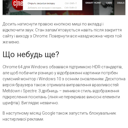
Досить натиснути правою кнопкою миші по вкладці і
відключити звук. Стан запам’ятовується навіть після закриття
сайту і виходу з Chrome. Повернути все назад можна через той
же меню.
Що небудь ще?
Chrome 64 для Windows обзавівся підтримкою HDR-стандартів,
але щоб побачити різницю у відображенні картинки потрібен
сумісний монітор і Windows 10 з осіннім оновленням. Десктопна
версія браузера також отримала виправлення вразливостей
Meltdown і Spectre. З дрібниць – змінився стиль відображення
підкреслення посилань (лінія не перекриває виносні елементи
шрифтів). Виглядає незвично.
В наступному місяці Google також запустить блокувальник
настирливої ​​реклами.