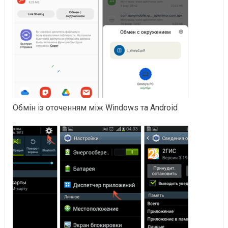
Обмін із оточенням між Windows та Android