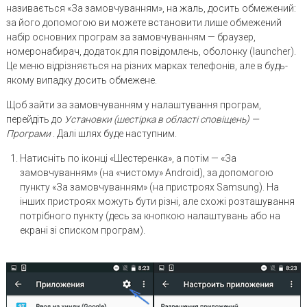
називається «За замовчуванням», на жаль, досить обмежений:
за його допомогою ви можете встановити лише обмежений
набір основних програм за замовчуванням — браузер,
номеронабирач, додаток для повідомлень, оболонку (launcher).
Це меню відрізняється на різних марках телефонів, але в будь-
якому випадку досить обмежене.
Щоб зайти за замовчуванням у налаштування програм,
перейдіть до
Установки (шестірка в області сповіщень) —
Програми
. Далі шлях буде наступним.
Натисніть по іконці «Шестеренка», а потім — «За
замовчуванням» (на «чистому» Android), за допомогою
пункту «За замовчуванням» (на пристроях Samsung). На
інших пристроях можуть бути різні, але схожі розташування
потрібного пункту (десь за кнопкою налаштувань або на
екрані зі списком програм).