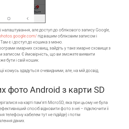
і налаштування, але доступ до облікового запису Google,
/photos.google.com/
під вашим обліковим записом і
Там є і доступ до кошика з меню.
програми хмарних сховищ, зайдіть у таке хмарне сховище з
м записом. Є ймовірність, що ви зможете виявити
е бути і свій кошик.
ції комусь здадуться очевидними, але, на мій досвід,
х фото Android з карти SD
ігалися на карті пам’яті MicroSD, яка при цьому не була
фективніший спосіб відновити фото з неї – підключити її
 телефону кабелем тут не підійде) і потім
влення даних.