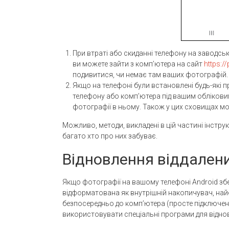
При втраті або скиданні телефону на заводськ
ви можете зайти з комп’ютера на сайт
https:/
подивитися, чи немає там ваших фотографій. 
Якщо на телефоні були встановлені будь-які 
телефону або комп’ютера під вашим облікови
фотографії в ньому. Також у цих сховищах мож
Можливо, методи, викладені в цій частині інструк
багато хто про них забуває.
Відновлення віддалени
Якщо фотографії на вашому телефоні Android збер
відформатована як внутрішній накопичувач, найе
безпосередньо до комп’ютера (просте підключення
використовувати спеціальні програми для відно