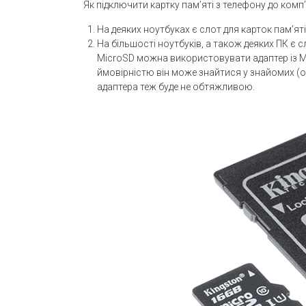
Як підключити картку пам’яті з телефону до комп
На деяких ноутбуках є слот для карток пам’яті
На більшості ноутбуків, а також деяких ПК є с
MicroSD можна використовувати адаптер із Mi
ймовірністю він може знайтися у знайомих (ос
адаптера теж буде не обтяжливою.