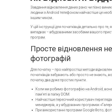
Завдання відновлення даних рано чи пізно вини
людини з Android телефоном найчастіше це необх
іншим чином.
У цій інструкції для початківців детально про те,
випадках – вбудованими засобами вашого прист
програм.
Просте відновлення н
фотографій
Для початку – про найпростіші методи відновленн
початківців забувають або просто не знають, в
початку два дуже простих пункти.
Коли ми робимо фотографію на Android, вона
пам’яті в папку DCIM.
Найчастіше пересічний користувач перегляда
менеджерів, а у вбудованих програмах «Галере
При використанні програми Google Фото, фот