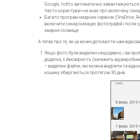
Google, тобто автоматично завантажуються в 
Часто користувач не знає про включену синх
Багато програм хмарних сервісів (OneDrive, Я
включити синхронізацію фотографій і після 
хмарне сховище.
А тепер про те, як це може допомогти нам віднов
Якщо фото були видалені нещодавно, і ви зроб
додатка, є ймовірність (залежить від виробни
– видалені файли, які можна виділити та відн
кошику зберігаються протягом 30 днів.