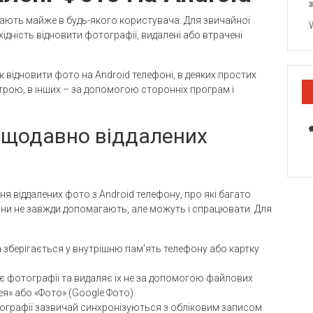
кають майже в будь-якого користувача. Для звичайної
ідність відновити фотографії, видалені або втрачені
 як відновити фото на Android телефоні, в деяких простих
рою, в інших – за допомогою сторонніх програм і
ещодавно віддалених
я віддалених фото з Android телефону, про які багато
они не завжди допомагають, але можуть і спрацювати. Для
 зберігається у внутрішню пам’ять телефону або картку
є фотографії та видаляє їх не за допомогою файлових
я» або «Фото» (Google Фото).
ографії зазвичай синхронізуються з обліковим записом