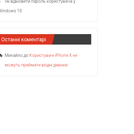
Як відновити пароль користувача у
Windows 10
Останні коментарі
Михайло
до
Користувачі iPhone X не
можуть приймати вхідні дзвінки