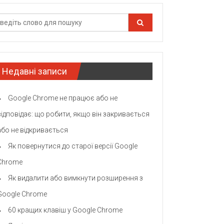
Недавні записи
Google Chrome не працює або не
відповідає: що робити, якщо він закривається
або не відкривається
Як повернутися до старої версії Google
Chrome
Як видалити або вимкнути розширення з
Google Chrome
60 кращих клавіш у Google Chrome