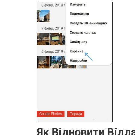
Google Photos
Поради
Як Відновити Відда