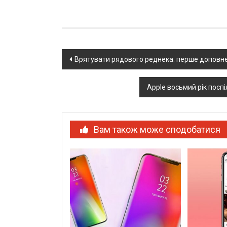
Post
Врятувати рядового реднека: перше доповнен
navigation
Apple восьмий рік поспі
Вам також може сподобатися