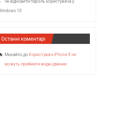
Як відновити пароль користувача у
Windows 10
Останні коментарі
Михайло
до
Користувачі iPhone X не
можуть приймати вхідні дзвінки