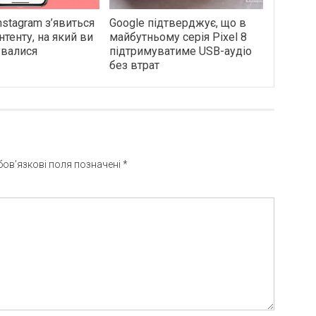
Instagram з’явиться
Google підтверджує, що в
нтенту, на який ви
майбутньому серія Pixel 8
увалися
підтримуватиме USB-аудіо
без втрат
бов’язкові поля позначені
*