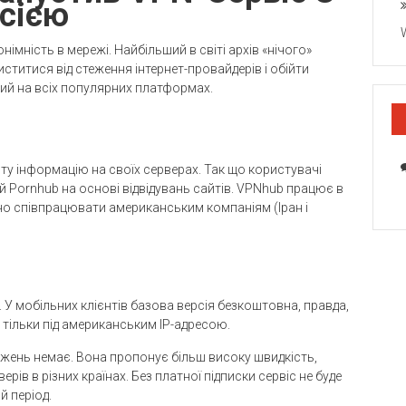
сією
імність в мережі. Найбільший в світі архів «нічого»
ститися від стеження інтернет-провайдерів і обійти
ний на всіх популярних платформах.
сту інформацію на своїх серверах. Так що користувачі
 Pornhub на основі відвідувань сайтів. VPNhub працює в
нено співпрацювати американським компаніям (Іран і
 У мобільних клієнтів базова версія безкоштовна, правда,
 тільки під американським IP-адресою.
межень немає. Вона пропонує більш високу швидкість,
рів в різних країнах. Без платної підписки сервіс не буде
й період.