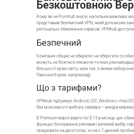
Безкоштовною Вер
Кому як не Pornhub знати, наскільки важлива анон
представив безлімітний VPN, який допоможе захи
регіональні обмеження сервісів. VPNhub доступ
Безпечний
Компанія обіцяє не збирати і не зберігати особи
можуть не боятися лякаюче точних рекомендацій
більшості країн світу, крім тих, з якими заборо
Північна Корея, наприклад).
Що з тарифами?
VPNhub підтримує Android, iOS, Windows і macOS.
без можливості вибору сервера – вихід в мережу
В Premium-версії вартістю $ 13 в місяць цих об
функцію блокування реклами і великий вибір серве
працювати на десктопах, хоча є 7-денний пробни