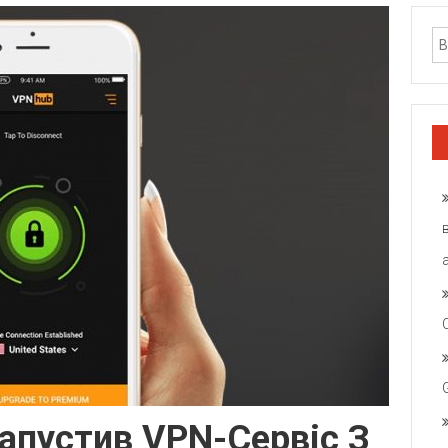
Запустив VPN-Сервіс З