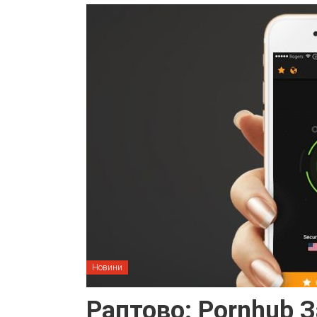
Новини
Раптово: Pornhub 