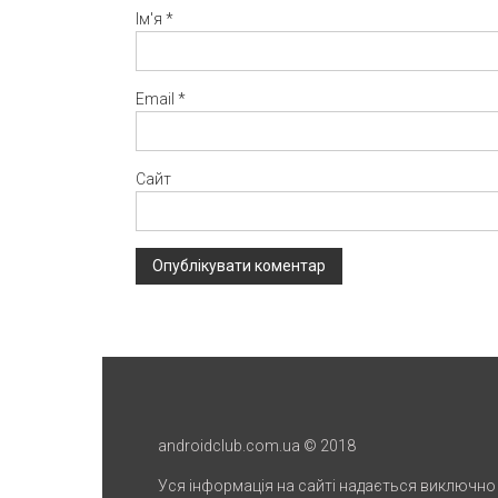
Ім'я
*
Email
*
Сайт
androidclub.com.ua © 2018
Уся інформація на сайті надається виключно