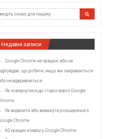
Недавні записи
Google Chrome не працює або не
відповідає: що робити, якщо він закривається
або не відкривається
Як повернутися до старої версії Google
Chrome
Як видалити або вимкнути розширення з
Google Chrome
60 кращих клавіш у Google Chrome