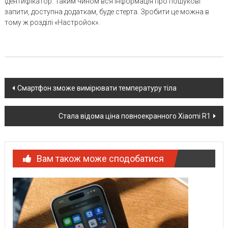
ідентифікатор. Таким чином вся інформація про пошукові
запити, доступна додаткам, буде стерта. Зробити це можна в
тому ж розділі «Настройок».
Post
Смартфон зможе вимірювати температуру тіла
navigation
Стала відома ціна повноекранного Xiaomi R1
Вам також може сподобатися