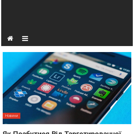
Новини
Як Позбутися Від Таргетированної