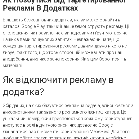
Реклами В Додатках
Більшість безкоштовних додатків, які ви можете знайти в
каталозі Google Play, так чи інакше демонструють рекламу. Ці
оголошення, як правило, не є випадковими і ґрунтуються на
наших з вами пошукових запитах. Незважаючи на те, що
концепція таргетированної реклами давним-давно нікого не
дивує, факт того, що хтось сторонній може знати про наші
вподобання, викликає занепокоєння. Як з цим боротися – в
матеріалі.
Як відключити рекламу в
додатка?
Збір даних, на яких базується рекламна видача, здійснюється з
використанням так званого рекламного ідентифікатора. Це
унікальний номер, який присвоюється кожному користувачеві і
виступає в ролі відмітною риси, яка дозволяє Google
дізнаватися вас в моменти користування Мережею. Для того
щоб запобігти доступ додатків до ідентифікатора, необхідно