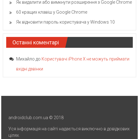
Як видалити або вимкнути розширення з Google Chrome
60 кращих клавіш у Google Chrome
Як відновити пароль користувача у Windows 10
Останні коментарі
Михайло
до
Користувачі iPhone X не можуть приймати
вхідні дзвінки
androidclub.com.ua © 2018
Уся інформація на сайті надається виключно в довідкових
цілях.