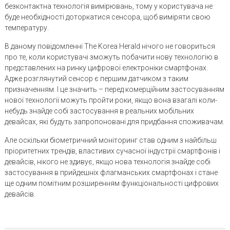
безконтактна технологія вимірювань, тому у користувача не
буде необхідності доторкатися сенсора, щоб виміряти свою
температуру.
В даному повідомленні The Korea Herald нічого не говориться
про те, коли користувачі зможуть побачити нову технологію в
представлених на ринку цифрової електроніки смартфонах.
Адже розглянутий сенсор є першим датчиком з таким
призначенням. І це значить – перед комерційним застосуванням
нової технології можуть пройти роки, якщо вона взагалі коли-
небудь знайде собі застосування в реальних мобільних
девайсах, які будуть запропоновані для придбання споживачам.
Але оскільки біометричний моніторинг став одним з найбільш
пріоритетних трендів, властивих сучасної індустрії смартфонів і
девайсів, нікого не здивує, якщо нова технологія знайде собі
застосування в прийдешніх флагманських смартфонах і стане
ще одним помітним розширенням функціональності цифрових
девайсів.