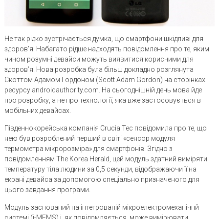
Не так рідко зустрічається думка, що смартфони шкідливі для
здоров’я. Набагато рідше надходять повідомлення про те, яким
чином розумні девайси можуть виявитися корисними для
здоров’я. Нова розробка була більш докладно розглянута
Скоттом Адамом Гордоном (Scott Adam Gordon) на сторінках
ресурсу androidauthority.com. На сьогоднішній день мова йде
про розробку, а не про технології, яка вже застосовується в
мобільних девайсах.
Південнокорейська компанія CrucialTec повідомила про те, що
нею був розроблений перший в світі «сенсор модуля
термометра мікророзміра» для смартфонів. Згідно з
повідомленням The Korea Herald, цей модуль здатний виміряти
температуру тіла людини за 0,5 секунди, відображаючи її на
екрані девайса за допомогою спеціально призначеного для
цього завдання програми.
Модуль заснований на інтегрованій мікроелектромеханічнй
системі (i-MEMS) і, як повідомляється, може вимірювати